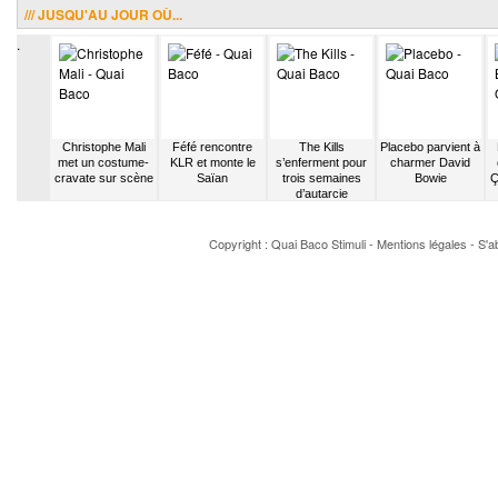
/// JUSQU'AU JOUR OÙ...
.
arage
Christophe Mali
Féfé rencontre
The Kills
Placebo parvient à
se le
met un costume-
KLR et monte le
s’enferment pour
charmer David
que de
cravate sur scène
Saïan
trois semaines
Bowie
Ç
 Break
d’autarcie
Copyright : Quai Baco
Stimuli
-
Mentions légales
-
S'a