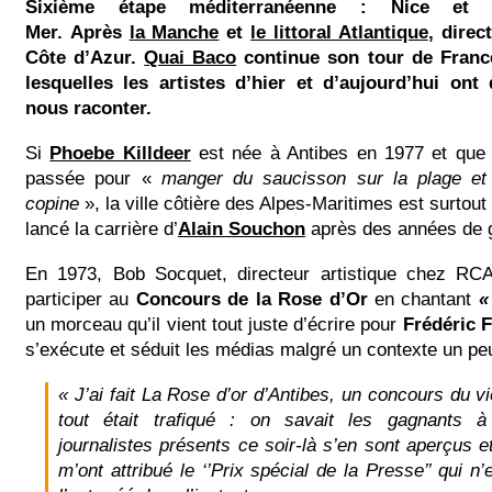
Sixième étape méditerranéenne : Nice et Vil
Mer.
Après
la Manche
et
le littoral Atlantique
, direc
Côte d’Azur.
Quai Baco
continue son tour de Franc
lesquelles les artistes d’hier et d’aujourd’hui on
nous raconter.
Si
Phoebe Killdeer
est née à Antibes en 1977 et qu
passée pour «
manger du saucisson sur la plage et
copine
», la ville côtière des Alpes-Maritimes est surtou
lancé la carrière d’
Alain Souchon
après des années de g
En 1973, Bob Socquet, directeur artistique chez RC
participer au
Concours de la Rose d’Or
en chantant
«
un morceau qu’il vient tout juste d’écrire pour
Frédéric 
s’exécute et séduit les médias malgré un contexte un peu 
« J’ai fait La Rose d’or d’Antibes, un concours du 
tout était trafiqué : on savait les gagnants à
journalistes présents ce soir-là s’en sont aperçus et
m’ont attribué le ‘’Prix spécial de la Presse’’ qui n’e