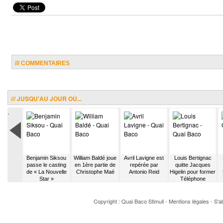
/// COMMENTAIRES
/// JUSQU'AU JOUR OÙ...
.
arrison
Benjamin Siksou
William Baldé joue
Avril Lavigne est
Louis Bertignac
 groupe
passe le casting
en 1ère partie de
repérée par
quitte Jacques
wno2
de « La Nouvelle
Christophe Maé
Antonio Reid
Higelin pour former
Star »
Téléphone
Copyright : Quai Baco
Stimuli
-
Mentions légales
-
S'a