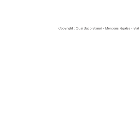
Copyright : Quai Baco
Stimuli
-
Mentions légales
-
S'a