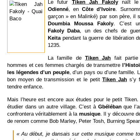
Le futur
Tiken Jah Fakoly
naît le
Odienné
, en
Côte d’Ivoire
. Surno
garçon » en Malinké) par son père, il s
Doumbia Moussa Fakoly
. C’est u
Fakoly Daba
, un des chefs de gue
Keita
pendant la guerre de libération 
1235.
La famille de
Tiken Jah
fait parti
hommes et ces femmes chargés de transmettre
l’Histoi
les légendes d’un peuple
, d’un pays ou d’une famille. 
bon moyen de transmission et le petit
Tiken Jah
s’y f
tendre enfance.
Mais l’heure est encore aux études pour le petit Tiken.
étudier dans un autre village. C’est à
Gbéléban
que l’a
confrontera véritablement à la
musique
. Il y découvre d
de renom comme Bob Marley, Peter Tosh, Burning Spear
« Au début, je dansais sur cette musique comme to