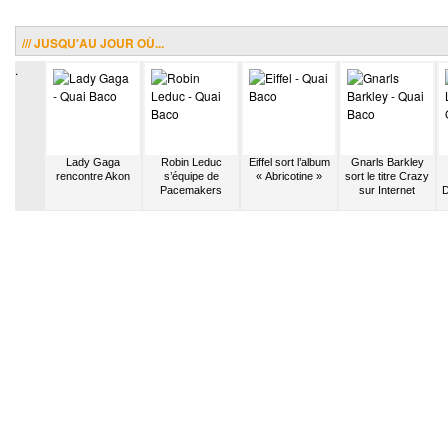
/// JUSQU'AU JOUR OÙ...
.
ose deux
Lady Gaga
Robin Leduc
Eiffel sort l’album
Gnarls Barkley
 un maxi
rencontre Akon
s’équipe de
« Abricotine »
sort le titre Crazy
Pacemakers
sur Internet
D