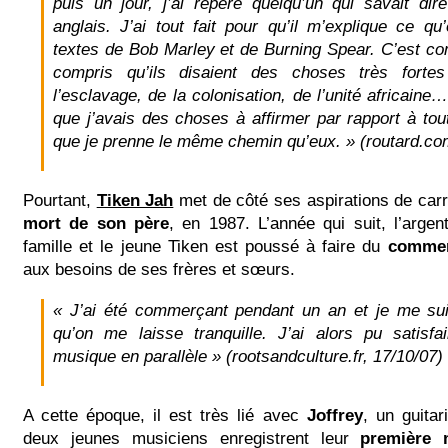
puis un jour, j’ai repéré quelqu’un qui savait dire
anglais. J’ai tout fait pour qu’il m’explique ce qu
textes de Bob Marley et de Burning Spear. C’est co
compris qu’ils disaient des choses très fort
l’esclavage, de la colonisation, de l’unité africaine
que j’avais des choses à affirmer par rapport à tout ç
que je prenne le même chemin qu’eux. »
(routard.co
Pourtant,
Tiken Jah
met de côté ses aspirations de carr
mort de son père
, en 1987. L’année qui suit, l’arge
famille et le jeune Tiken est poussé à faire du
comme
aux besoins de ses frères et sœurs.
« J’ai été commerçant pendant un an
et je me sui
qu’on me laisse tranquille. J’ai alors pu satisf
musique en parallèle »
(rootsandculture.fr, 17/10/07)
A cette époque, il est très lié avec
Joffrey
, un guita
deux jeunes musiciens enregistrent leur
première 