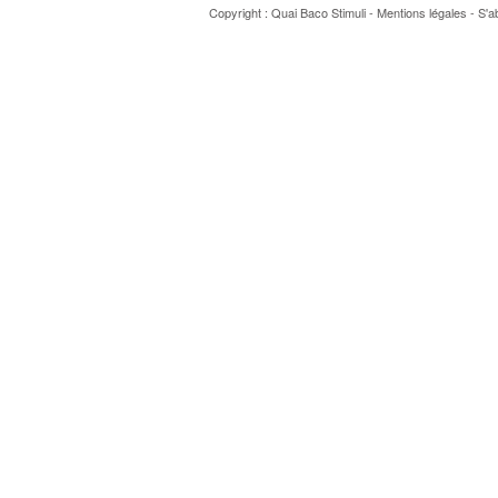
Copyright : Quai Baco
Stimuli
-
Mentions légales
-
S'a