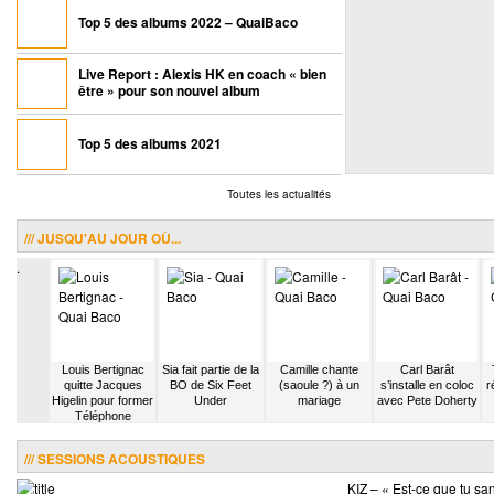
Top 5 des albums 2022 – QuaiBaco
Live Report : Alexis HK en coach « bien
être » pour son nouvel album
Top 5 des albums 2021
Toutes les actualités
/// JUSQU'AU JOUR OÙ...
.
 sample
Louis Bertignac
Sia fait partie de la
Camille chante
Carl Barât
Alone de
quitte Jacques
BO de Six Feet
(saoule ?) à un
s’installe en coloc
r
ian
Higelin pour former
Under
mariage
avec Pete Doherty
Téléphone
/// SESSIONS ACOUSTIQUES
KIZ – « Est-ce que tu sa