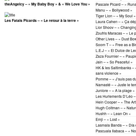
theAngelcy – « My Baby Boy » & « We Love You »
Pascale Picard – « Run
Manu – « Bollywood »
Tiger Lion – « My Soul »
Les Fatals Picards – « Le retour à la terre »
Laura Cahen – « Ça dép
Lior Shoov – « Changin
Zoufris Maracas – « Le p
Other Lives – « Dust Bowl
Soom T – « Free as a Bi
L.E.J – « El Dulce de Le
Zaza Fournier – « Paupi
Jain – « So Peaceful »
HK & les Saltimbanks – 
sans violence »
Pomme – « J’suis pas d
Namasté – « Juste le te
Juniore – « A la plage »
Les Hurlements D’Léo – 
Hein Cooper – « The Art
Hugh Coltman – « Natur
Hushh – « Lean On »
Emji – « Lost »
Lasmala Banda – « Día d
Pascuala Ilabaca – « No