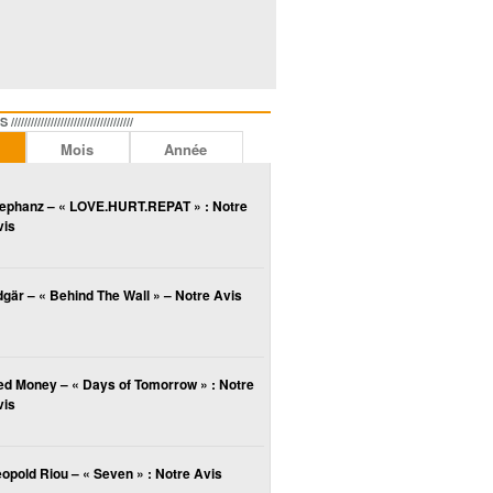
//////////////////////////////
Mois
Année
lephanz – « LOVE.HURT.REPAT » : Notre
vis
gär – « Behind The Wall » – Notre Avis
ed Money – « Days of Tomorrow » : Notre
vis
opold Riou – « Seven » : Notre Avis