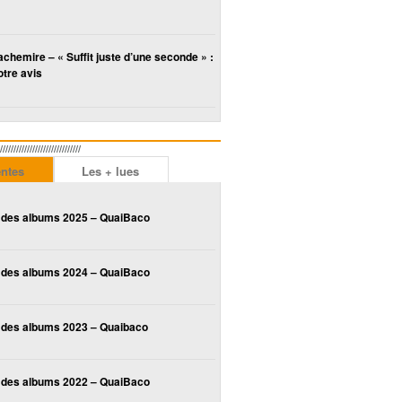
chemire – « Suffit juste d’une seconde » :
tre avis
////////////////////////
entes
Les + lues
 des albums 2025 – QuaiBaco
 des albums 2024 – QuaiBaco
 des albums 2023 – Quaibaco
 des albums 2022 – QuaiBaco