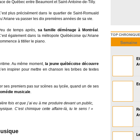
ace de Québec entre Beaumont et Saint-Antoine-de-Tilly.
’est plus précisément dans le quartier de Saint-Romuald
u’Ariane va passer les dix premières années de sa vie.
Peu de temps après,
sa famille déménage à Montréal
.
TOP CHRONIQUES ///////
’est également dans la métropole Québécoise qu’Ariane
ommence à titiller le piano.
Semaine
E
A
al intime. Au même moment,
la jeune québécoise découvre
s’en inspirer pour mettre en chanson les bribes de textes
Ed
ctuer ses premiers pas sur scènes au lycée, quand un de ses
omédie musicale
.
ière fois et que j’ai eu à me produire devant un public,
R
sique. C’est chimique cette affaire-là, tu le sens ! »
A
musique
Le