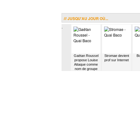
/// JUSQU'AU JOUR OÙ...
.
 écrit
Patrick Bruel
Air séduit les
Gaëtan Roussel
Stromae devient
Bo
 une
rentre de l’armée
anglo-saxons
propose Louise
prof sur Internet
a zouk
Attaque comme
nom de groupe