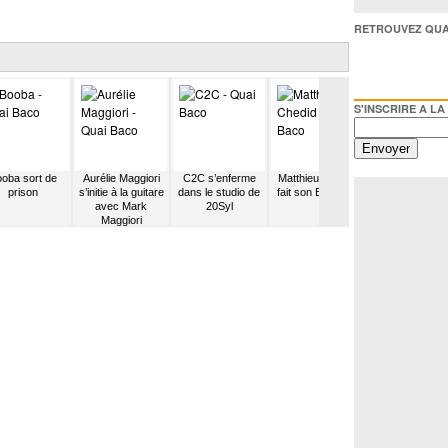
RETROUVEZ QUAI BACO /
S'INSCRIRE A LA NEWSL
oba sort de
Aurélie Maggiori
C2C s’enferme
Matthieu Chedid
JP Nataf décide
prison
s’initie à la guitare
dans le studio de
fait son Baptême
rendre homma
avec Mark
20Syl
aux Clash
Maggiori