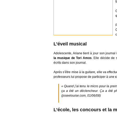
f
C
q
C
c
L’éveil musical
Adolescente, Ariane tient à jour son journ
la musique de Tori Amos
. Elle décide de 
écrits dans son journal.
Après s’être mise à la guitare, elle va effe
professeurs lui propose de participer à une
c
« Quand j’ai tenu le micro pour la prem
ça a été un déclencheur. Ça a été phy
(joseelouise.com, 01/06/08)
L’école, les concours et la 