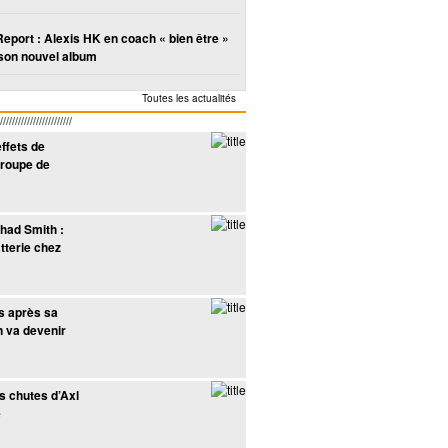
Report : Alexis HK en coach « bien être »
son nouvel album
Toutes les actualités
////////////////////
effets de
groupe de
Chad Smith :
tterie chez
ns après sa
n va devenir
es chutes d’Axl
e