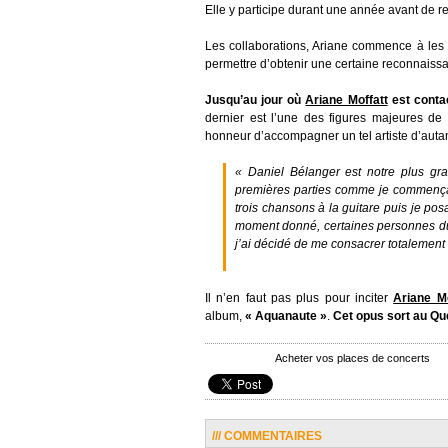
Elle y participe durant une année avant de
Les collaborations, Ariane commence à les a
permettre d’obtenir une certaine reconnaissa
Jusqu’au jour où
Ariane Moffatt
est contac
dernier est l’une des figures majeures d
honneur d’accompagner un tel artiste d’autant 
« Daniel Bélanger est notre plus grand
premières parties comme je commençai
trois chansons à la guitare puis je posa
moment donné, certaines personnes du
j’ai décidé de me consacrer totalement
Il n’en faut pas plus pour inciter
Ariane Mo
album,
« Aquanaute »
.
Cet opus sort au Qu
Acheter vos places de concerts
/// COMMENTAIRES