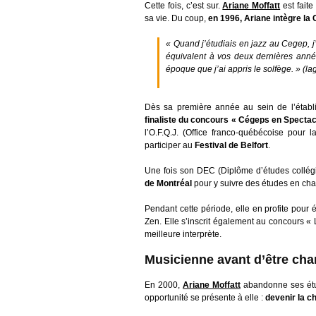
Cette fois, c’est sur.
Ariane Moffatt
est faite
sa vie. Du coup,
en 1996, Ariane intègre la
« Quand j’étudiais en jazz au Cegep, j
équivalent à vos deux dernières années
époque que j’ai appris le solfège. » (l
Dès sa première année au sein de l’étab
finaliste du concours « Cégeps en Spectac
l’O.F.Q.J. (Office franco-québécoise pour 
participer au
Festival de Belfort
.
Une fois son DEC (Diplôme d’études collégi
de Montréal
pour y suivre des études en cha
Pendant cette période, elle en profite pour é
Zen. Elle s’inscrit également au concours « 
meilleure interprète.
Musicienne avant d’être ch
En 2000,
Ariane Moffatt
abandonne ses étu
opportunité se présente à elle :
devenir la c