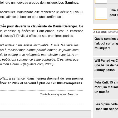
 rejoindre un nouveau groupe de musique,
Los Gaminos
.
Live 
ccumuler. Maintenant, elle recherche le déclic qui va lui
pour 
nce afin de la booster pour une carrière solo.
tée pour devenir la claviériste de Daniel Bélanger
. Ce
e la chanson québécoise. Pour Ariane, c’est un immense
A LA UNE /////////////////
plus qu’il l’invite à effectuer ses premières parties.
Quels sont les 
l’alcool sur un 
 auteur : un artiste incroyable. Il m’a fait faire les
musique ?
s à réaliser mon album parallèlement. Je jouais mes
is la guitare et je rejoignais mon clavier avec lui. A un
 public ont commencé à me connaître. C’est ainsi que
Will Ferrell vs 
 à mon album. » (laguitare.com, 2006)
une battle de ba
Jimmy Fallon
ffatt
à se lancer dans l’enregistrement de son premier
Fela Kuti, 15 a
ébec en 2002 et se vend à plus de 120 000 exemplaires.
mort, sa maiso
un musée
Toute la musique sur Amazon
Les 5 plus bell
Rose sur scèn