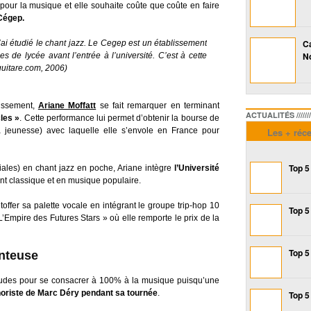
 pour la musique et elle souhaite coûte que coûte en faire
 Cégep.
Ca
’ai étudié le chant jazz. Le Cegep est un établissement
No
 de lycée avant l’entrée à l’université. C’est à cette
aguitare.com, 2006)
lissement,
Ariane Moffatt
se fait remarquer en terminant
ACTUALITÉS /////////////
les »
. Cette performance lui permet d’obtenir la bourse de
la jeunesse) avec laquelle elle s’envole en France pour
Les + réc
Top 5
ales) en chant jazz en poche, Ariane intègre
l’Université
nt classique et en musique populaire.
toffer sa palette vocale en intégrant le groupe trip-hop 10
Top 5
L’Empire des Futures Stars » où elle remporte le prix de la
Top 5
anteuse
des pour se consacrer à 100% à la musique puisqu’une
horiste de Marc Déry pendant sa tournée
.
Top 5