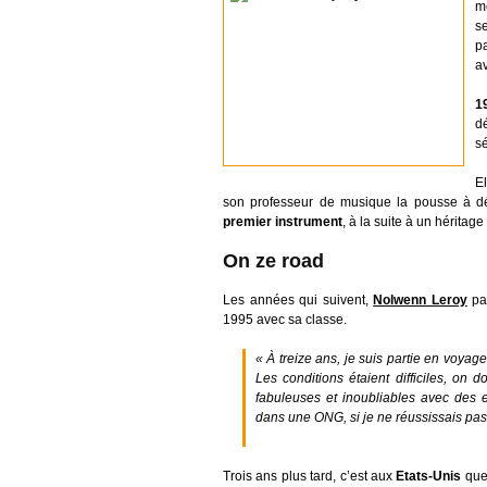
m
s
p
a
1
d
s
El
son professeur de musique la pousse à d
premier instrument
, à la suite à un héritage 
On ze road
Les années qui suivent,
Nolwenn Leroy
pas
1995 avec sa classe.
« À treize ans, je suis partie en voyag
Les conditions étaient difficiles, on 
fabuleuses et inoubliables avec des en
dans une ONG, si je ne réussissais pas
Trois ans plus tard, c’est aux
Etats-Unis
que 