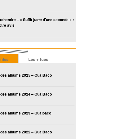
chemire – « Suffit juste d’une seconde » :
tre avis
////////////////////////
entes
Les + lues
 des albums 2025 – QuaiBaco
 des albums 2024 – QuaiBaco
 des albums 2023 – Quaibaco
 des albums 2022 – QuaiBaco