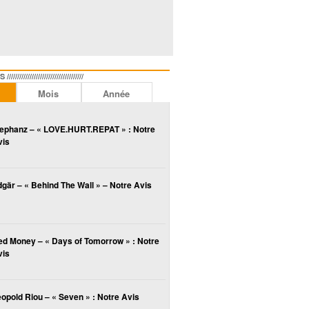
//////////////////////////////
Mois
Année
lephanz – « LOVE.HURT.REPAT » : Notre
vis
gär – « Behind The Wall » – Notre Avis
ed Money – « Days of Tomorrow » : Notre
vis
opold Riou – « Seven » : Notre Avis