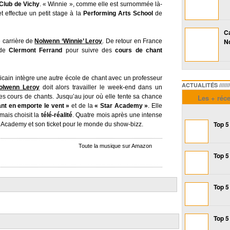
Club de Vichy
. « Winnie », comme elle est surnommée là-
t effectue un petit stage à la
Performing Arts School
de
Ca
No
e carrière de
Nolwenn ‘Winnie’ Leroy
. De retour en France
de
Clermont Ferrand
pour suivre des
cours de chant
ricain intègre une autre école de chant avec un professeur
ACTUALITÉS /////////////
olwenn Leroy
doit alors travailler le week-end dans un
es cours de chants. Jusqu’au jour où elle tente sa chance
Les + réc
nt en emporte le vent »
et de la
« Star Academy »
. Elle
mais choisit la
télé-réalité
. Quatre mois après une intense
Top 5
ar Academy et son ticket pour le monde du show-bizz.
Toute la musique sur Amazon
Top 5
Top 5
Top 5