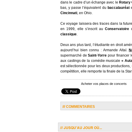
dans le cadre d’un échange avec le
Rotary 
bas, y passe l’équivalent du
baccalauréat
e
Cincinnati
, en Ohio.
Ce voyage laissera des traces dans la futur
en 1999, elle s’inscrit au
Conservatoire
classique
.
Deux ans plus tard, l’étudiante en droit amé
aujourd’hui bien connu : Armande Altaï.
N
supermarché de
Saint-Yorre
pour financer l
aux castings de la comédie musicale
« Auta
est sélectionnée pour les deux productions, 
compétition, elle remporte la finale de la St
Acheter vos places de concerts
/// COMMENTAIRES
/// JUSQU'AU JOUR OÙ...