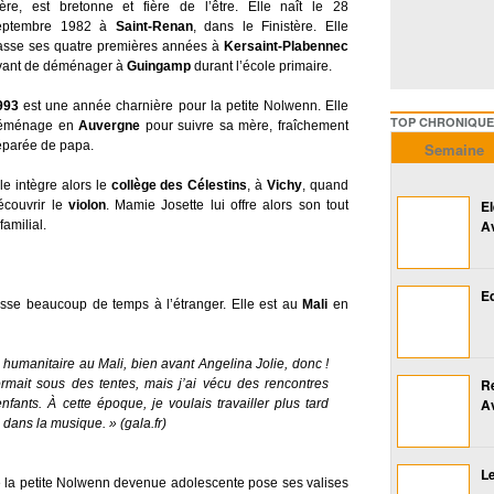
ère, est bretonne et fière de l’être. Elle naît le 28
eptembre 1982 à
Saint-Renan
, dans le Finistère. Elle
asse ses quatre premières années à
Kersaint-Plabennec
vant de déménager à
Guingamp
durant l’école primaire.
993
est une année charnière pour la petite Nolwenn. Elle
TOP CHRONIQUES ///////
éménage en
Auvergne
pour suivre sa mère, fraîchement
éparée de papa.
Semaine
le intègre alors le
collège des Célestins
, à
Vichy
, quand
E
écouvrir le
violon
. Mamie Josette lui offre alors son tout
A
familial.
Ed
se beaucoup de temps à l’étranger. Elle est au
Mali
en
e humanitaire au Mali, bien avant Angelina Jolie, donc !
R
dormait sous des tentes, mais j’ai vécu des rencontres
A
fants. À cette époque, je voulais travailler plus tard
 dans la musique. »
(gala.fr)
Le
la petite Nolwenn devenue adolescente pose ses valises