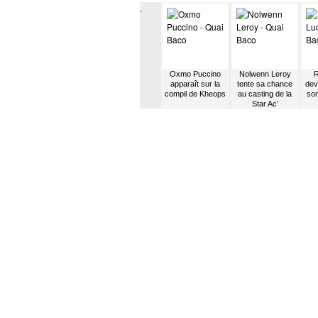
.
se
Dhani Harrison
Diane Dassigny
Oxmo Puccino
Nolwenn Leroy
R
au
monte le groupe
devient la femme
apparaît sur la
tente sa chance
dev
 Star
Thenewno2
de Mozart
compil de Kheops
au casting de la
son
Star Ac’