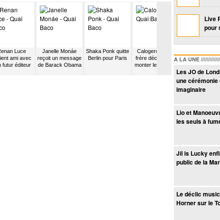
Live 
pour 
enan Luce
Janelle Monáe
Shaka Ponk quitte
Calogero et son
Vercoquin se
ient ami avec
reçoit un message
Berlin pour Paris
frère décident de
sépare et Her
A LA UNE /////////////////
 futur éditeur
de Barack Obama
monter les Charts
Slaters devien
Les JO de Londr
« General...
une cérémonie 
imaginaire
Lio et Manoeuv
les seuls à fum
Jil is Lucky en
public de la Ma
Le déclic music
Horner sur le T