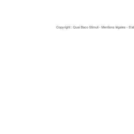
Copyright : Quai Baco
Stimuli
-
Mentions légales
-
S'a