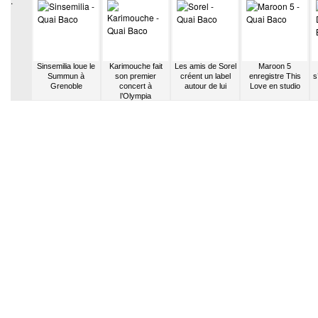
.
ste avec
Sinsemilia loue le
Karimouche fait
Les amis de Sorel
Maroon 5
 single
Summun à
son premier
créent un label
enregistre This
s
Grenoble
concert à
autour de lui
Love en studio
l’Olympia