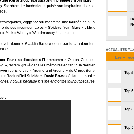
 and Fall of Ziggy Stardust and the Spiders from Mars
»
gy Stardust
. Le londonien a puisé son inspiration chez le
age.
Ca
extravagantes,
Ziggy Stardust
entame une tournée de plus
No
né de ses incontournables «
Spiders from Mars
» : Mick
se et Mick « Woody » Woodmansey à la batterie.
uvel album «
Aladdin Sane
» décrit par le chanteur lui-
nis ».
ACTUALITÉS /////////////
Les + réc
ust Tour
» se déroulent à l’Hammersmith Odeon. Celui du
ig », restera gravé dans les mémoires en tant que dernier
oir repris le titre « Around and Around » de Chuck Berry
Top 5
er «
Rock’n’Roll Suicide
»,
David Bowie
déclare au public
ories, not just because it is the end of the tour but because
Top 5
st :
Top 5
Top 5