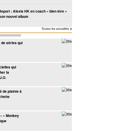
Report : Alexis HK en coach « bien être »
son nouvel album
Toutes les actualités
////////////////////
de séries qui
ielles qui
her la
J.O.
 de plainte à
chette
 – « Monkey
ique