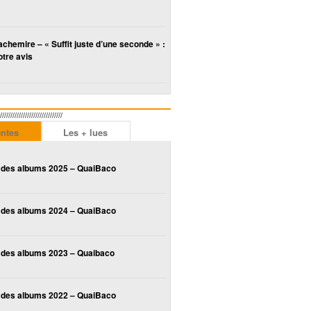
chemire – « Suffit juste d’une seconde » :
tre avis
////////////////////////
entes
Les + lues
 des albums 2025 – QuaiBaco
 des albums 2024 – QuaiBaco
 des albums 2023 – Quaibaco
 des albums 2022 – QuaiBaco