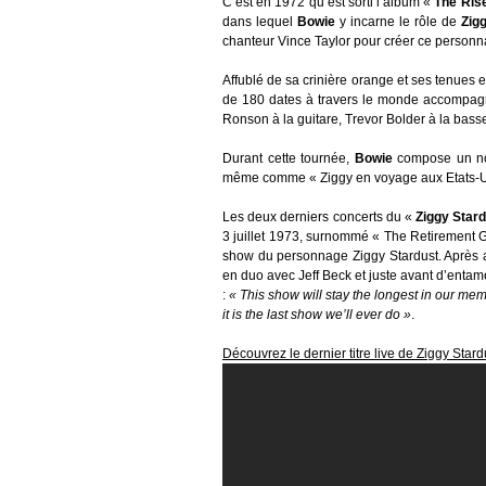
C’est en 1972 qu’est sorti l’album «
The Rise
dans lequel
Bowie
y incarne le rôle de
Zig
chanteur Vince Taylor pour créer ce personn
Affublé de sa crinière orange et ses tenues 
de 180 dates à travers le monde accompag
Ronson à la guitare, Trevor Bolder à la bas
Durant cette tournée,
Bowie
compose un no
même comme « Ziggy en voyage aux Etats-U
Les deux derniers concerts du «
Ziggy Stard
3 juillet 1973, surnommé « The Retirement G
show du personnage Ziggy Stardust. Après av
en duo avec Jeff Beck et juste avant d’entam
:
« This show will stay the longest in our mem
it is the last show we’ll ever do »
.
Découvrez le dernier titre live de Ziggy Stardu