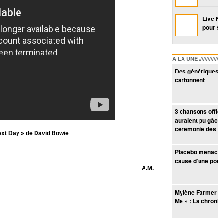
Live 
pour 
A LA UNE /////////////////
Des génériques 
cartonnent
3 chansons offic
auraient pu gâc
cérémonie des 
ext Day » de David Bowie
Placebo menacé
cause d’une po
A.M.
Mylène Farmer
Me » : La chron