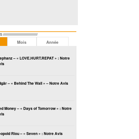
//////////////////////////////
Mois
Année
lephanz – « LOVE.HURT.REPAT » : Notre
vis
gär – « Behind The Wall » – Notre Avis
ed Money – « Days of Tomorrow » : Notre
vis
opold Riou – « Seven » : Notre Avis