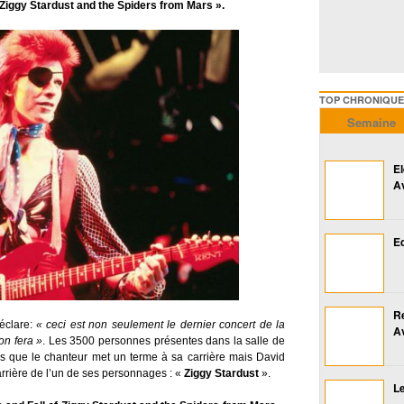
f Ziggy Stardust and the Spiders from Mars ».
TOP CHRONIQUES ///////
Semaine
E
A
Ed
R
éclare:
« ceci est non seulement le dernier concert de la
A
on fera »
. Les 3500 personnes présentes dans la salle de
 que le chanteur met un terme à sa carrière mais David
arrière de l’un de ses personnages : «
Ziggy Stardust
».
Le