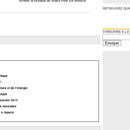
Acheter la musique de Shaka Ponk sur Amazon
RETROUVEZ QUAI BACO /
S'INSCRIRE A LA NEWSL
onique
!
ises et de l’énergie
nique
tournée 2014
18 novembre
 à réparer