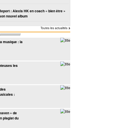
Report : Alexis HK en coach « bien être »
son nouvel album
Toutes les actualités
////////////////////
a musique : la
nteuses les
 des
sicales :
eaven » de
n plagiat du