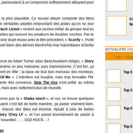
, parvenaient à un compromis suffisamment attrayant pour
Ca
e la plus plausible. Ce nouvel album comporte des titres
No
 de véritables pépites empruntant des pistes qu’on ne leur
lack Listed
» revient aux racines métal du groupe tout en
arties qui raviront les amateurs de doubles croches. Pas le
rand écart réussi avec le titre précédent, «
Scarify
». Porté
 part dans des dérives électro/hip-hop hypnotiques et funky
ACTUALITÉS /////////////
Les + réc
nce de Adam Turner alias Beat Assailant oblige), «
Story
raine un peu malsaine, puis impressionne. C’est fun, ça
Top 5
ement en tête : la base de tout bon morceau des monkeys.
ill Me
». L’intention est louable, mais trop formatée FM.
ents très convenus.
Skip The Use
s’est prêté au même
, mais avec nettement plus de réussite.
Top 5
ionne pas la «
Shaka touch
», et oui, on trouve quelques
uand c’est fait de belle manière, ça passe vraiment bien.
Top 5
chacun des titres est énorme. Ajouté à cela de belles
tory O’my LF
», et l’on prend énormément de plaisir à
 là l’essentiel.…….GOZ ROCK….!
Top 5
lan