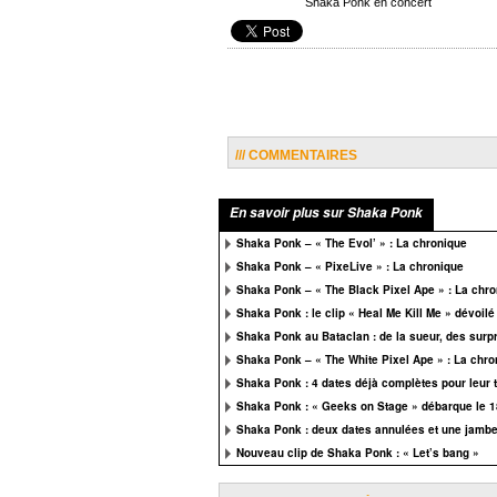
Shaka Ponk en concert
/// COMMENTAIRES
En savoir plus sur Shaka Ponk
Shaka Ponk – « The Evol’ » : La chronique
Shaka Ponk – « PixeLive » : La chronique
Shaka Ponk – « The Black Pixel Ape » : La chr
Shaka Ponk : le clip « Heal Me Kill Me » dévoilé 
Shaka Ponk au Bataclan : de la sueur, des surpr
Shaka Ponk – « The White Pixel Ape » : La chro
Shaka Ponk : 4 dates déjà complètes pour leur 
Shaka Ponk : « Geeks on Stage » débarque le 
Shaka Ponk : deux dates annulées et une jambe
Nouveau clip de Shaka Ponk : « Let’s bang »