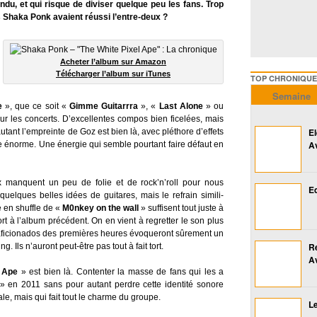
ndu, et qui risque de diviser quelque peu les fans. Trop
s Shaka Ponk avaient réussi l’entre-deux ?
Acheter l’album sur Amazon
Télécharger l’album sur iTunes
TOP CHRONIQUES ///////
Semaine
e
», que ce soit «
Gimme Guitarrra
», «
Last Alone
» ou
our les concerts. D’excellentes compos bien ficelées, mais
E
tant l’empreinte de Goz est bien là, avec pléthore d’effets
A
he énorme. Une énergie qui semble pourtant faire défaut en
 manquent un peu de folie et de rock’n’roll pour nous
Ed
elques belles idées de guitares, mais le refrain simili-
 en shuffle de «
M0nkey on the wall
» suffisent tout juste à
à l’album précédent. On en vient à regretter le son plus
 aficionados des premières heures évoqueront sûrement un
R
 Ils n’auront peut-être pas tout à fait tort.
A
 Ape
» est bien là. Contenter la masse de fans qui les a
 en 2011 sans pour autant perdre cette identité sonore
le, mais qui fait tout le charme du groupe.
Le