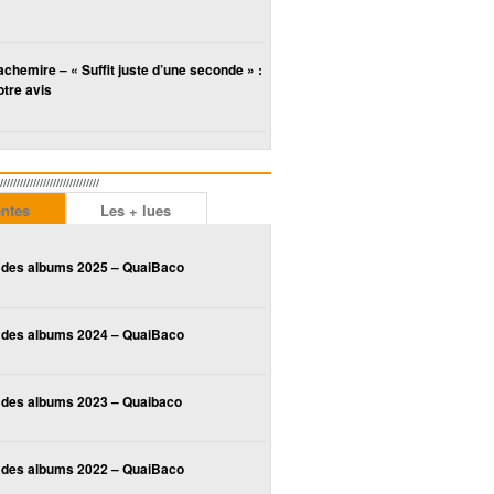
chemire – « Suffit juste d’une seconde » :
tre avis
////////////////////////
entes
Les + lues
 des albums 2025 – QuaiBaco
 des albums 2024 – QuaiBaco
 des albums 2023 – Quaibaco
 des albums 2022 – QuaiBaco