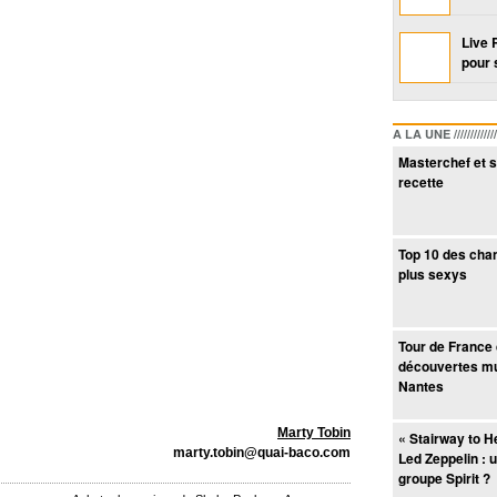
Live 
pour 
A LA UNE /////////////////
Masterchef et s
recette
Top 10 des cha
plus sexys
Tour de France
découvertes mu
Nantes
Marty Tobin
« Stairway to H
marty.tobin@quai-baco.com
Led Zeppelin : u
groupe Spirit ?