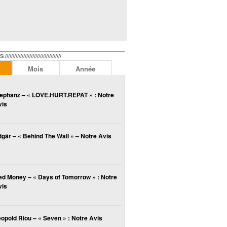
//////////////////////////////
Mois
Année
lephanz – « LOVE.HURT.REPAT » : Notre
vis
gär – « Behind The Wall » – Notre Avis
ed Money – « Days of Tomorrow » : Notre
vis
opold Riou – « Seven » : Notre Avis