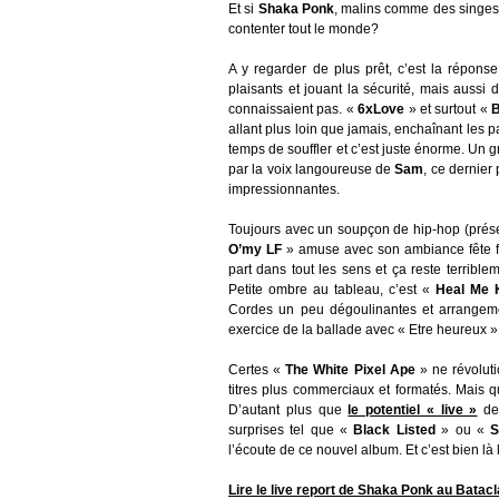
Et si
Shaka Ponk
, malins comme des singes
contenter tout le monde?
A y regarder de plus prêt, c’est la répons
plaisants et jouant la sécurité, mais aussi
connaissaient pas. «
6xLove
» et surtout «
B
allant plus loin que jamais, enchaînant les p
temps de souffler et c’est juste énorme. Un g
par la voix langoureuse de
Sam
, ce dernier
impressionnantes.
Toujours avec un soupçon de hip-hop (prése
O’my LF
» amuse avec son ambiance fête fo
part dans tout les sens et ça reste terribl
Petite ombre au tableau, c’est «
Heal Me K
Cordes un peu dégoulinantes et arrangem
exercice de la ballade avec « Etre heureux »
Certes «
The White Pixel Ape
» ne révolut
titres plus commerciaux et formatés. Mais q
D’autant plus que
le potentiel « live »
de 
surprises tel que «
Black Listed
» ou «
S
l’écoute de ce nouvel album. Et c’est bien
Lire le live report de Shaka Ponk au Batac