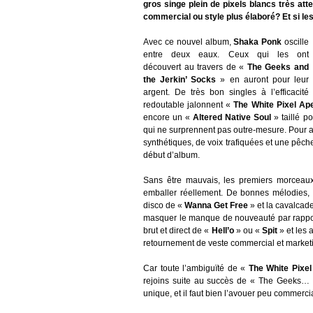
gros singe plein de pixels blancs très atte
commercial ou style plus élaboré? Et si le
Avec ce nouvel album,
Shaka Ponk
oscille
entre deux eaux. Ceux qui les ont
découvert au travers de «
The Geeks and
the Jerkin’ Socks
» en auront pour leur
argent. De très bon singles à l’efficacité
redoutable jalonnent «
The White Pixel Ap
encore un «
Altered Native Soul
» taillé p
qui ne surprennent pas outre-mesure. Pour au
synthétiques, de voix trafiquées et une pêc
début d’album.
Sans être mauvais, les premiers morceaux
emballer réellement. De bonnes mélodies, qu
disco de «
Wanna Get Free
» et la cavalcade
masquer le manque de nouveauté par rapport 
brut et direct de «
Hell’o
» ou «
Spit
» et les
retournement de veste commercial et marketing.
Car toute l’ambiguïté de «
The White Pixel
rejoins suite au succès de « The Geeks… »
unique, et il faut bien l’avouer peu commercia