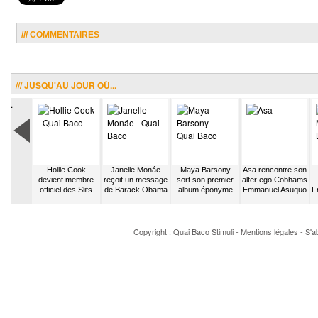
/// COMMENTAIRES
/// JUSQU'AU JOUR OÙ...
.
fait la
Hollie Cook
Janelle Monáe
Maya Barsony
Asa rencontre son
artie de
devient membre
reçoit un message
sort son premier
alter ego Cobhams
zer
officiel des Slits
de Barack Obama
album éponyme
Emmanuel Asuquo
F
Copyright : Quai Baco
Stimuli
-
Mentions légales
-
S'a