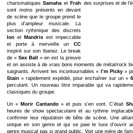
charismatiques
Samaha
et
Frah
sont moins présents en devant
de scène que le groupe prend le
plus d’ampleur musicale. La
section rythmique des discrets
Ion
et
Mandris
est impeccable
et porte à merveille un
CC
inspiré sur son Ibanez. Le break
de «
Sex Ball
» en est la preuve
et on assiste à de vrais bons moments de métal/rock b
saignants. Arrivent les incontournables «
I’m Picky
» p
Stain
» rapidement expédié, pour enchaîner sur un «
6
percutant. Un nouveau titre imparable qui va rapideme
classiques du groupe.
Un «
Morir Cantando
» et puis s’en vont. C’était
Sh
heures de show spectaculaire et au rythme implacable
confirmer leur réputation de bête de scène. Une allia
unique en son genre et qui se paie le luxe d’ouvrir a
genre musical pas si grand public. Voir une mère de fa