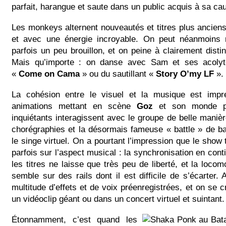
parfait, harangue et saute dans un public acquis à sa ca
Les monkeys alternent nouveautés et titres plus ancie
et avec une énergie incroyable. On peut néanmoins 
parfois un peu brouillon, et on peine à clairement distin
Mais qu’importe : on danse avec Sam et ses acoly
«
Come on Cama
» ou du sautillant «
Story O’my LF
».
La cohésion entre le visuel et la musique est impr
animations mettant en scène
Goz
et son monde pe
inquiétants interagissent avec le groupe de belle manièr
chorégraphies et la désormais fameuse « battle » de bat
le singe virtuel. On a pourtant l’impression que le show
parfois sur l’aspect musical : la synchronisation en cont
les titres ne laisse que très peu de liberté, et la loco
semble sur des rails dont il est difficile de s’écarter. 
multitude d’effets et de voix préenregistrées, et on se c
un vidéoclip géant ou dans un concert virtuel et suintant.
Étonnamment, c’est quand les