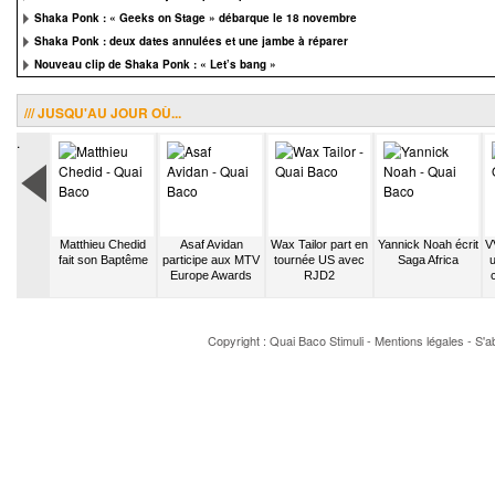
Shaka Ponk : « Geeks on Stage » débarque le 18 novembre
Shaka Ponk : deux dates annulées et une jambe à réparer
Nouveau clip de Shaka Ponk : « Let’s bang »
/// JUSQU'AU JOUR OÙ...
.
 est
Matthieu Chedid
Asaf Avidan
Wax Tailor part en
Yannick Noah écrit
V
té par
fait son Baptême
participe aux MTV
tournée US avec
Saga Africa
u
am et
Europe Awards
RJD2
e.ap
Copyright : Quai Baco
Stimuli
-
Mentions légales
-
S'a