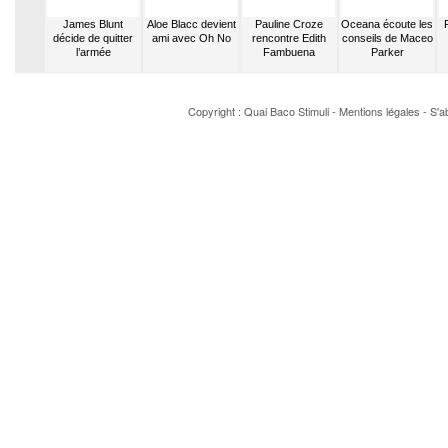
 Bazbaz
James Blunt
Aloe Blacc devient
Pauline Croze
Oceana écoute les
1er album
décide de quitter
ami avec Oh No
rencontre Edith
conseils de Maceo
o
l’armée
Fambuena
Parker
Copyright : Quai Baco
Stimuli
-
Mentions légales
-
S'a