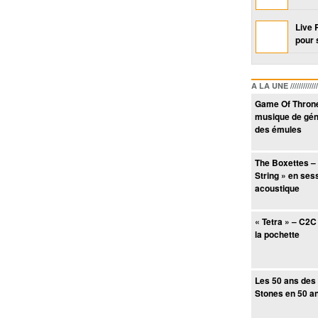
Live 
pour 
A LA UNE /////////////////
Game Of Throne
musique de géné
des émules
The Boxettes –
String » en ses
acoustique
« Tetra » – C2C 
la pochette
Les 50 ans des 
Stones en 50 a