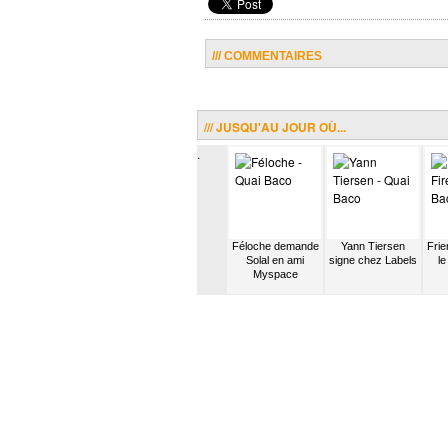
/// COMMENTAIRES
/// JUSQU'AU JOUR OÙ...
.
épète
Mikelangelo
Quidam apparaît
Féloche demande
Yann Tiersen
Frie
tro
Loconte devient
sur la compil des
Solal en ami
signe chez Labels
le
asse-
Mozart
Inrocks
Myspace