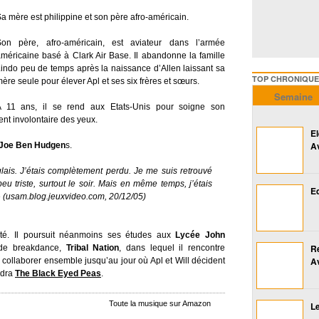
a mère est philippine et son père afro-américain.
Son père, afro-américain, est aviateur dans l’armée
méricaine basé à Clark Air Base. Il abandonne la famille
indo peu de temps après la naissance d’Allen laissant sa
TOP CHRONIQUES ///////
ère seule pour élever Apl et ses six frères et sœurs.
Semaine
A 11 ans, il se rend aux Etats-Unis pour soigne son
t involontaire des yeux.
E
A
, Joe Ben Hudgen
s.
ais. J’étais complètement perdu. Je me suis retrouvé
peu triste, surtout le soir. Mais en même temps, j’étais
Ed
 » (usam.blog.jeuxvideo.com, 20/12/05)
té. Il poursuit néanmoins ses études aux
Lycée John
R
 de breakdance,
Tribal Nation
, dans lequel il rencontre
A
llaborer ensemble jusqu’au jour où Apl et Will décident
ndra
The Black Eyed Peas
.
Toute la musique sur Amazon
Le