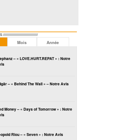
//////////////////////////////
Mois
Année
lephanz – « LOVE.HURT.REPAT » : Notre
vis
gär – « Behind The Wall » – Notre Avis
ed Money – « Days of Tomorrow » : Notre
vis
opold Riou – « Seven » : Notre Avis