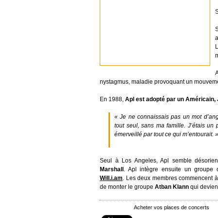
S
a
L
m
nystagmus, maladie provoquant un mouvemen
En 1988,
Apl est adopté par un Américain
« Je ne connaissais pas un mot d’angl
tout seul, sans ma famille. J’étais un 
émerveillé par tout ce qui m’entourait.
Seul à Los Angeles, Apl semble désorien
Marshall
. Apl intègre ensuite un groupe
Will.i.am
. Les deux membres commencent à co
de monter le groupe
Atban Klann
qui devie
Acheter vos places de concerts