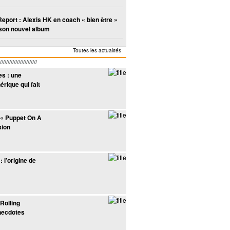
Report : Alexis HK en coach « bien être »
son nouvel album
Toutes les actualités
////////////////////
s : une
rique qui fait
 « Puppet On A
sion
: l’origine de
Rolling
necdotes