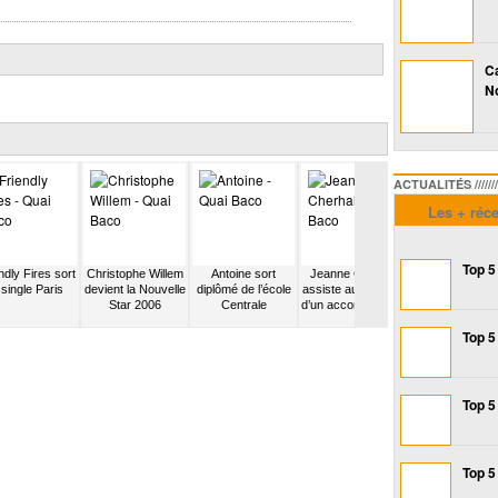
Ca
No
ACTUALITÉS /////////////
Les + réc
Top 5
ndly Fires sort
Christophe Willem
Antoine sort
Jeanne Cherhal
Calogero et s
 single Paris
devient la Nouvelle
diplômé de l’école
assiste au concert
frère décident 
Star 2006
Centrale
d’un accordéoniste
monter les Cha
Top 5
Top 5
Top 5