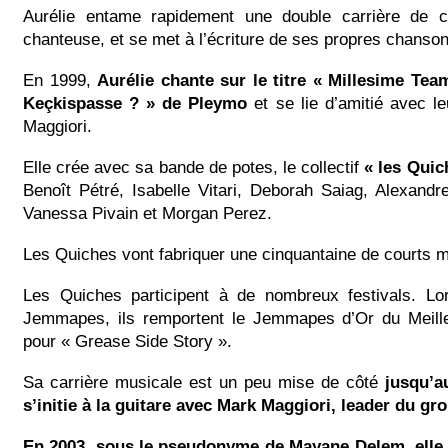
Aurélie entame rapidement une double carrière de 
chanteuse, et se met à l’écriture de ses propres chanson
En 1999,
Aurélie chante sur le titre « Millesime Tea
Keçkispasse ? » de Pleymo
et se lie d’amitié avec l
Maggiori.
Elle crée avec sa bande de potes, le collectif
« les Quic
Benoît Pétré, Isabelle Vitari, Deborah Saiag, Alexandr
Vanessa Pivain et Morgan Perez.
Les Quiches vont fabriquer une cinquantaine de courts 
Les Quiches participent à de nombreux festivals. Lo
Jemmapes, ils remportent le Jemmapes d’Or du Meill
pour « Grease Side Story ».
Sa carrière musicale est un peu mise de côté
jusqu’a
s’initie à la guitare avec
Mark Maggiori
, leader du g
En 2003, sous le pseudonyme de Mayane Delem, elle 