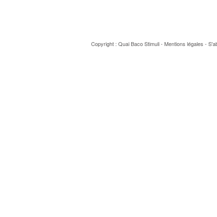
Copyright : Quai Baco
Stimuli
-
Mentions légales
-
S'a