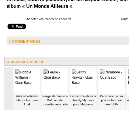
album « Un Monde Ailleurs »
.
Acheter vos places de concerts
Toute
/// COMMENTAIRES
/// JUSQU'AU JOUR OÙ...
.
ulte les
Robbie Williams
Fergie demande à
Lenny Kravitz écrit
Paramore fait sa
cs
intègre les Take
Will.i.am de
Justify My Love
propre tournée
v
That
travailler avec elle
pour Madonna
aux USA