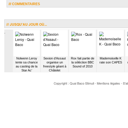
/// COMMENTAIRES
/// JUSQU'AU JOUR OÙ...
.
e Willem
Nolwenn Leroy
Sexion d’Assaut
Rox fait partie de
Mademoiselle K
 Nouvelle
tente sa chance
organise un
la séléction BBC
rate son CAPES
2006
au casting de la
freestyle géant à
Sound of 2010
Star Ac’
Châtelet
Copyright : Quai Baco
Stimuli
-
Mentions légales
-
S'a