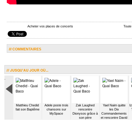
Acheter vos places de concerts
Toute
/// COMMENTAIRES
/// JUSQU'AU JOUR OÙ...
.
all n’a
Matthieu Chedid
Adele poste trois
Zak Laughed
Yael Naim quitte
I
e qu’en
fait son Baptême
chansons sur
rencontre
les Dix
oeur
MySpace
Dionysos grâce à
Commandements
son père
et rencontre David
Donatien