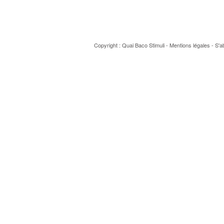
Copyright : Quai Baco
Stimuli
-
Mentions légales
-
S'a