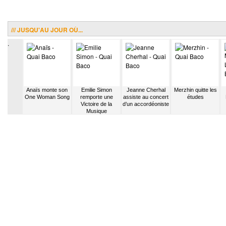
/// JUSQU'AU JOUR OÙ...
.
joint le
Anaïs monte son
Emilie Simon
Jeanne Cherhal
Merzhin quitte les
ouvelle
One Woman Song
remporte une
assiste au concert
études
ue
Victoire de la
d’un accordéoniste
Musique