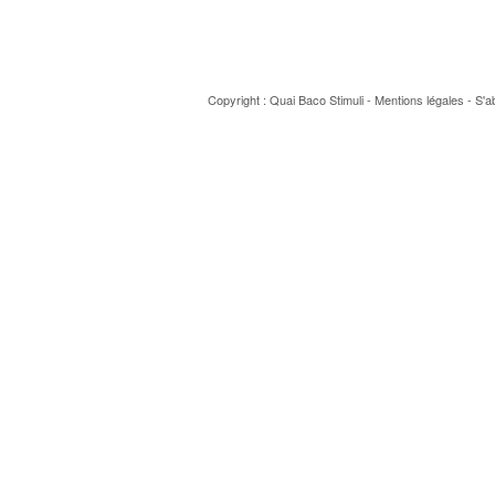
Copyright : Quai Baco
Stimuli
-
Mentions légales
-
S'a