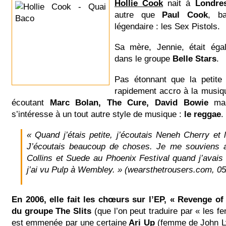
Hollie Cook
nait à
Londre
autre que
Paul Cook
, ba
légendaire : les Sex Pistols.
Sa mère, Jennie, était éga
dans le groupe
Belle Stars
.
Pas étonnant que la petite 
rapidement accro à la musiqu
écoutant
Marc Bolan, The Cure, David Bowie
mais
s’intéresse à un tout autre style de musique :
le reggae
.
« Quand j’étais petite, j’écoutais Neneh Cherry et 
J’écoutais beaucoup de choses. Je me souviens 
Collins et Suede au Phoenix Festival quand j’avais 
j’ai vu Pulp à Wembley. » (wearsthetrousers.com, 05
En 2006, elle fait les chœurs sur l’EP, « Revenge of 
du groupe The Slits
(que l’on peut traduire par « les f
est emmenée par une certaine
Ari Up
(femme de John L