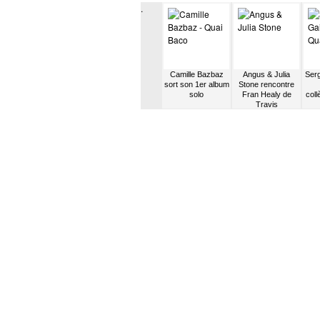
.
t la
Antoine sort
Akhenaton arrête
Camille Bazbaz
Angus & Julia
Ser
tie de
diplômé de l’école
de glander
sort son 1er album
Stone rencontre
Centrale
solo
Fran Healy de
coll
Travis