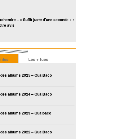
chemire – « Suffit juste d’une seconde » :
tre avis
////////////////////////
entes
Les + lues
 des albums 2025 – QuaiBaco
 des albums 2024 – QuaiBaco
 des albums 2023 – Quaibaco
 des albums 2022 – QuaiBaco