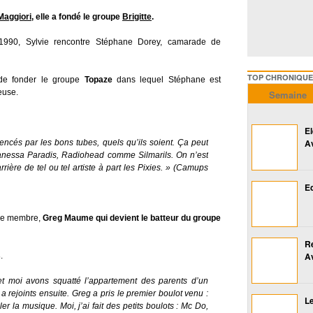
Maggiori
, elle a fondé le groupe
Brigitte
.
990, Sylvie rencontre Stéphane Dorey, camarade de
TOP CHRONIQUES ///////
 de fonder le groupe
Topaze
dans lequel Stéphane est
teuse.
Semaine
E
A
uencés par les bons tubes, quels qu’ils soient. Ça peut
anessa Paradis, Radiohead comme Silmarils. On n’est
ière de tel ou tel artiste à part les Pixies. » (Camups
Ed
ème membre,
Greg Maume qui devient le batteur du groupe
R
A
s
.
t moi avons squatté l’appartement des parents d’un
 rejoints ensuite. Greg a pris le premier boulot venu :
Le
er la musique. Moi, j’ai fait des petits boulots : Mc Do,