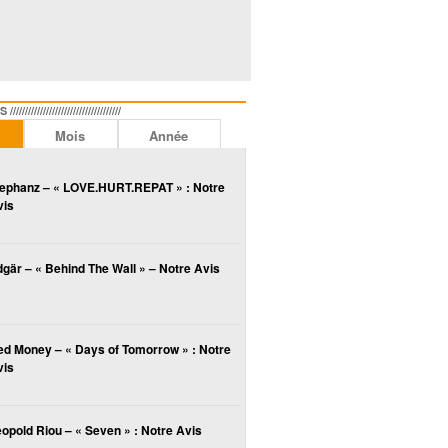
//////////////////////////////
Mois
Année
lephanz – « LOVE.HURT.REPAT » : Notre
vis
gär – « Behind The Wall » – Notre Avis
ed Money – « Days of Tomorrow » : Notre
vis
opold Riou – « Seven » : Notre Avis