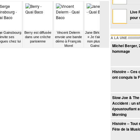
Live 
pour 
ge Gainsbourg
Berry est diffusée
Vincent Delerm
Jane Birkin chante
Nadeah rejoint 
invite ses
dans une crèche
envoie une bande
« Je t’aime, moi
groupe Nouvel
A LA UNE /////////////////
ègues chez lui
parisienne
démo à François
non plus » avec
Vague
Michel Berger, 
Morel
Gainsbourg
hommage
Histoire – Ces 
ont conquis la 
Slow Joe & The
Accident : un 
époustouflant 
Morning
Histoire – Tout 
Fête de la Musi