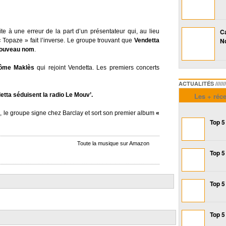
Ca
 à une erreur de la part d’un présentateur qui, au lieu
No
« Topaze » fait l’inverse. Le groupe trouvant que
Vendetta
 nouveau nom
.
ôme Maklès
qui rejoint Vendetta. Les premiers concerts
ACTUALITÉS /////////////
etta séduisent la radio Le Mouv’.
Les + réc
 », le groupe signe chez Barclay et sort son premier album
«
Top 5
Toute la musique sur Amazon
Top 5
Top 5
Top 5