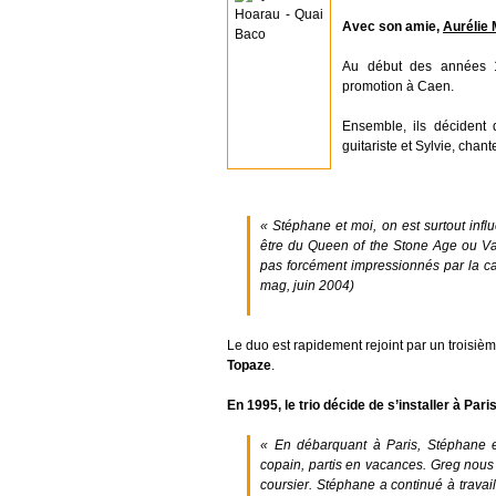
Avec son amie,
Aurélie 
Au début des années 1
promotion à Caen.
Ensemble, ils décident
guitariste et Sylvie, chan
« Stéphane et moi, on est surtout infl
être du Queen of the Stone Age ou V
pas forcément impressionnés par la carr
mag, juin 2004)
Le duo est rapidement rejoint par un troisi
Topaze
.
En 1995, le trio décide de s’installer à Pari
« En débarquant à Paris, Stéphane e
copain, partis en vacances. Greg nous a
coursier. Stéphane a continué à travaill