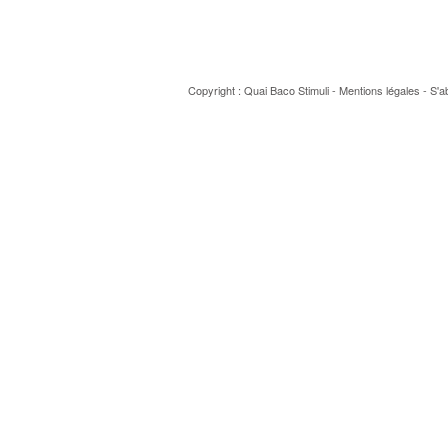
Copyright : Quai Baco
Stimuli
-
Mentions légales
-
S'a