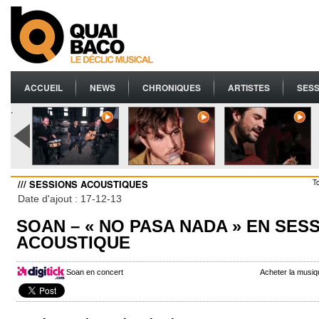
ACCUEIL
NEWS
CHRONIQUES
ARTISTES
SESS
.
/// SESSIONS ACOUSTIQUES
T
Date d'ajout : 17-12-13
SOAN – « NO PASA NADA » EN SES
ACOUSTIQUE
Soan en concert
Acheter la musi