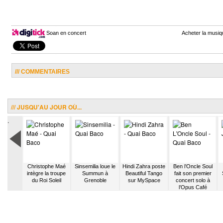
Soan en concert
Acheter la musi
/// COMMENTAIRES
/// JUSQU'AU JOUR OÙ...
.
aggiori
Christophe Maé
Sinsemilia loue le
Hindi Zahra poste
Ben l’Oncle Soul
la guitare
intègre la troupe
Summun à
Beautiful Tango
fait son premier
Mark
du Roi Soleil
Grenoble
sur MySpace
concert solo à
iori
l’Opus Café