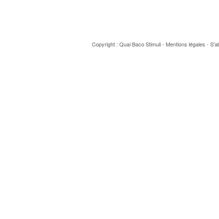
Copyright : Quai Baco
Stimuli
-
Mentions légales
-
S'a