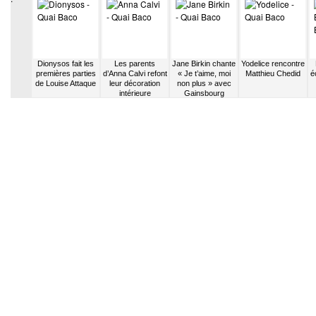
 Chedid
Dionysos fait les
Les parents
Jane Birkin chante
Yodelice rencontre
 Baptême
premières parties
d’Anna Calvi refont
« Je t’aime, moi
Matthieu Chedid
é
de Louise Attaque
leur décoration
non plus » avec
intérieure
Gainsbourg