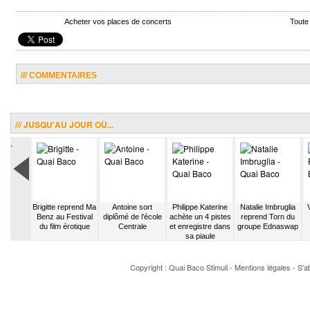
Acheter vos places de concerts
Toute
/// COMMENTAIRES
/// JUSQU'AU JOUR OÙ...
.
pas et
Brigitte reprend Ma
Antoine sort
Philippe Katerine
Natalie Imbruglia
tite Fille
Benz au Festival
diplômé de l’école
achète un 4 pistes
reprend Torn du
ur M6
du film érotique
Centrale
et enregistre dans
groupe Ednaswap
sa piaule
Copyright : Quai Baco
Stimuli
-
Mentions légales
-
S'a