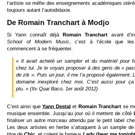
l’artiste se méfie des enseignements académiques stéré
toujours autant l’autodidaxie.
De Romain Tranchart à Modjo
Si Yann connaît déjà
Romain Tranchart
avant d’int
School of Modern Music
, c’est à l’école que le
commencent à se fréquenter.
« Il avait acheté un sampler et du matériel pour fa
chez lui. Je le voyais proposer à des gens de « pas
de zik ». Puis un jour, il me l’a proposé également. L
domaine inexploré chez moi. C’est aussi pour ça
plu. » (Itv Quai Baco, 1er août 2012)
C’est ainsi que
Yann Destal
et
Romain Tranchart
se met
musique ensemble. Jusqu’au jour où il mettent de côté
finaliser un autre morceau attendu par le petit label ch
Les deux artistes en herbe s’attaquent à un sample d
titre de
Chic
, et créent le fameux
Lady (hear me tonight