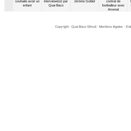
1er album
souhaite avoir un
interviewé(e) par
Jérôme Goldet
contrat de
o
enfant
Quai Baco
footballeur avec
Arsenal
Copyright : Quai Baco
Stimuli
-
Mentions légales
-
S'a