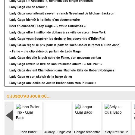
Lady Gaga : « Applause », son nouveau single en écoute
Lady Gaga est de retour !
Lady Gaga souhaiterait sauver le ranch Neverland de Michael Jackson
Lady Gaga bientôt à l’affiche d’un documentaire
Noël en chanson : Lady Gaga – « White Christmas »
Lady Gaga offre 1 million de dollars à sa ville de cœur : New-York
Lady Gaga veut récupérer les droits et les souvenirs d’Edith Piaf
Lady GaGa reçoit le prix pour la paix de Yoko Ono et le remet à Elton John
« Fame » : le clip vidéo du parfum de Lady Gaga
Lady Gaga dévoile la pub noire de Fame, son nouveau parfum
Lady Gaga révèle le titre de son troisième album : « ARTPOP »
Lady Gaga devient Chameleon dans Machete Kills de Robert Rodriguez
Lady Gaga et son sketch de la barre de fer
Lady Gaga aux côtés de Justin Bieber dans Men in Black 3
/// JUSQU'AU JOUR OÙ...
.
 Bazbaz
John Butler
Audrey Jungle est
Hangar rencontre
Sefyu refuse un