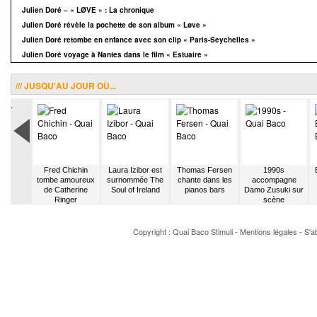
Julien Doré – « LØVE » : La chronique
Julien Doré révèle la pochette de son album « Løve »
Julien Doré retombe en enfance avec son clip « Paris-Seychelles »
Julien Doré voyage à Nantes dans le film « Estuaire »
/// JUSQU'AU JOUR OÙ...
.
 Jean
Fred Chichin
Laura Izibor est
Thomas Fersen
1990s
re le
tombe amoureux
surnommée The
chante dans les
accompagne
 de Kool
de Catherine
Soul of Ireland
pianos bars
Damo Zusuki sur
e Gang
Ringer
scène
Copyright : Quai Baco
Stimuli
-
Mentions légales
-
S'a