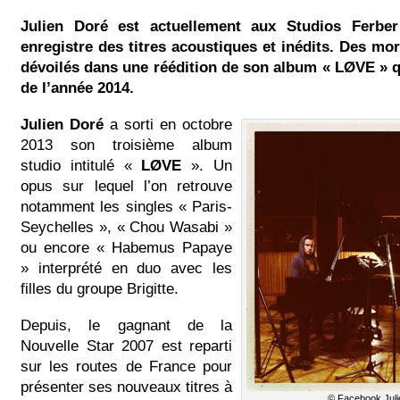
Julien Doré est actuellement aux Studios Ferber
enregistre des titres acoustiques et inédits. Des mo
dévoilés dans une réédition de son album « LØVE » qui
de l’année 2014.
Julien Doré
a sorti en octobre
2013 son troisième album
studio intitulé «
LØVE
». Un
opus sur lequel l’on retrouve
notamment les singles « Paris-
Seychelles », « Chou Wasabi »
ou encore « Habemus Papaye
» interprété en duo avec les
filles du groupe Brigitte.
Depuis, le gagnant de la
Nouvelle Star 2007 est reparti
sur les routes de France pour
présenter ses nouveaux titres à
© Facebook Juli