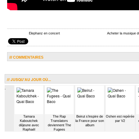
Elephanz en concert
Acheter la musique 
/// COMMENTAIRES
/// JUSQU'AU JOUR OÙ...
.
ravaille
Tamara
The Rap
Beirut s’inspire de
Oshen est repérée
itariste
Kaboutchek
Translators
la France pour son
par V2
e Jouan
déjeune avec
deviennent The
album
Raphaël
Fugees