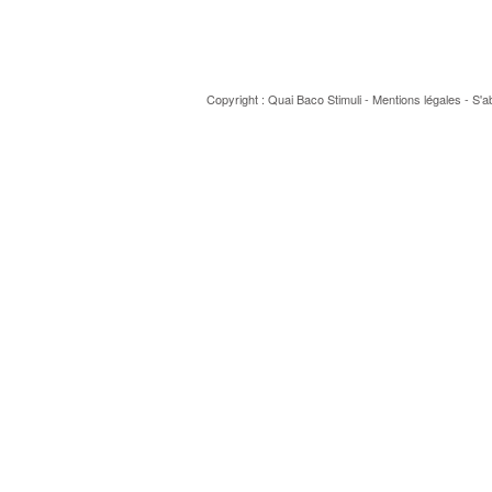
Copyright : Quai Baco
Stimuli
-
Mentions légales
-
S'a