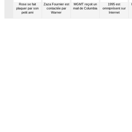
Jordana
Rose se fait
Zaza Fournier est
MGMT reçoit un
1995 est
e à La
plaquer par son
contactée par
mail de Columbia
omniprésent sur
e Star
petit ami
Warner
Internet