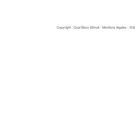
Copyright : Quai Baco
Stimuli
-
Mentions légales
-
S'a