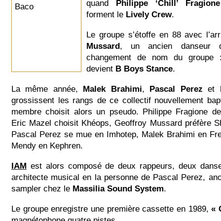
quand
Philippe ‘Chill’ Fragione
forment le
Lively Crew
.
Le groupe s’étoffe en 88 avec l’ar
Mussard
, un ancien danseur q
changement de nom du groupe :
devient
B Boys Stance
.
La même année,
Malek Brahimi
,
Pascal Perez
et
grossissent les rangs de ce collectif nouvellement ba
membre choisit alors un pseudo. Philippe Fragione d
Eric Mazel choisit Khéops, Geoffroy Mussard préfère S
Pascal Perez se mue en Imhotep, Malek Brahimi en Fr
Mendy en Kephren.
IAM
est alors composé de deux rappeurs, deux danse
architecte musical en la personne de Pascal Perez, anc
sampler chez le
Massilia Sound System
.
Le groupe enregistre une première cassette en 1989,
« 
magnétophone quatre pistes.