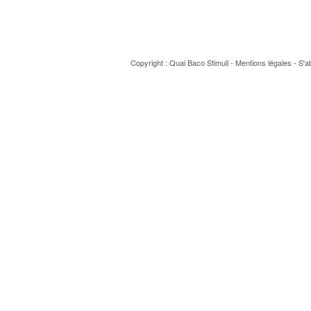
Copyright : Quai Baco
Stimuli
-
Mentions légales
-
S'a