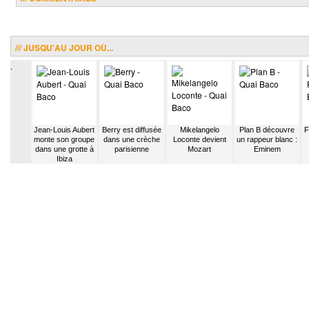
/// JUSQU'AU JOUR OÙ...
.
tend un
Jean-Louis Aubert
Berry est diffusée
Mikelangelo
Plan B découvre
F
péter
monte son groupe
dans une crèche
Loconte devient
un rappeur blanc :
dans une grotte à
parisienne
Mozart
Eminem
Ibiza