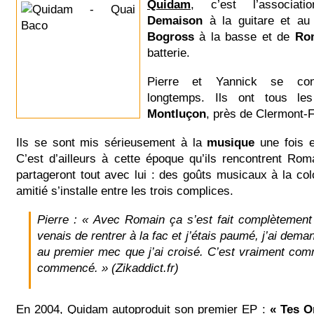
Quidam
, c’est l’associa
Demaison
à la guitare et au
Bogross
à la basse et de
Rom
batterie.
Pierre et Yannick se con
longtemps. Ils ont tous le
Montluçon
, près de Clermont-
Ils se sont mis sérieusement à la
musique
une fois e
C’est d’ailleurs à cette époque qu’ils rencontrent Ro
partageront tout avec lui : des goûts musicaux à la col
amitié s’installe entre les trois complices.
Pierre :
« Avec Romain ça s’est fait complètement
venais de rentrer à la fac et j’étais paumé, j’ai de
au premier mec que j’ai croisé. C’est vraiment co
commencé. »
(Zikaddict.fr)
En 2004, Quidam autoproduit son premier EP :
« Tes O