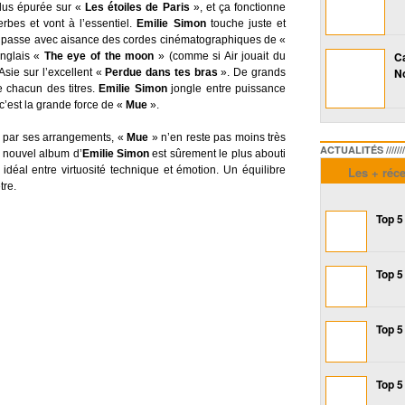
plus épurée sur «
Les étoiles de Paris
», et ça fonctionne
rbes et vont à l’essentiel.
Emilie Simon
touche juste et
n passe avec aisance des cordes cinématographiques de «
Ca
nglais «
The eye of the moon
» (comme si Air jouait du
No
sie sur l’excellent «
Perdue dans tes bras
». De grands
 chacun des titres.
Emilie Simon
jongle entre puissance
 c’est la grande force de «
Mue
».
e par ses arrangements, «
Mue
» n’en reste pas moins très
ACTUALITÉS /////////////
 nouvel album d’
Emilie Simon
est sûrement le plus abouti
 idéal entre virtuosité technique et émotion. Un équilibre
Les + réc
tre.
Top 5
Top 5
Top 5
Top 5