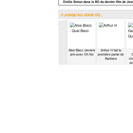
Emilie Simon dans la BO du dernier film de Je
/// JUSQU'AU JOUR OÙ...
.
ntre
Manu Chao répète
Pete Doherty
Aloe Blacc devient
Arthur H fait la
rie,
dans le métro
rencontre Carl
ami avec Oh No
première partie de
M
avec des casse-
Barat
Barbara
cha
pieds
av