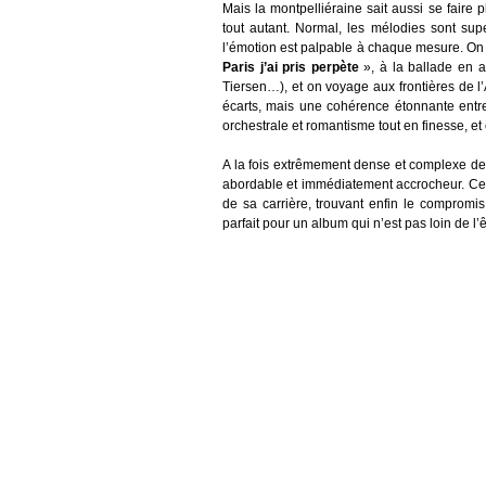
Mais la montpelliéraine sait aussi se faire 
tout autant. Normal, les mélodies sont supe
l’émotion est palpable à chaque mesure. O
Paris j’ai pris perpète
», à la ballade en a
Tiersen…), et on voyage aux frontières de l’A
écarts, mais une cohérence étonnante entre
orchestrale et romantisme tout en finesse, et
A la fois extrêmement dense et complexe d
abordable et immédiatement accrocheur. Ce
de sa carrière, trouvant enfin le compromis
parfait pour un album qui n’est pas loin de l’ê