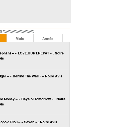
//////////////////////////////
Mois
Année
lephanz – « LOVE.HURT.REPAT » : Notre
vis
gär – « Behind The Wall » – Notre Avis
ed Money – « Days of Tomorrow » : Notre
vis
opold Riou – « Seven » : Notre Avis