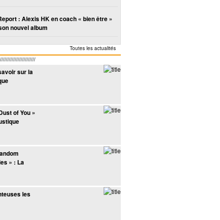
Report : Alexis HK en coach « bien être »
son nouvel album
Toutes les actualités
////////////////////
savoir sur la
que
Dust of You »
ustique
Random
s » : La
nteuses les