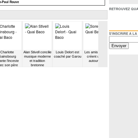
an-Paul Rouve
RETROUVEZ QUAI BACO /
S'INSCRIRE A LA NEWSL
Charlotte
Alan Stivell concilie
Louis Delort est
Les amis de Sorel
Oasis entend 
Gainsbourg
musique moderne
coaché par Garou
créent un label
chien péter
nte l’inceste
et tradition
autour de lui
ec son père
bretonne