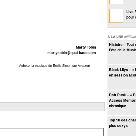
Live 
pour 
A LA UNE /////////////////
Histoire – Tout 
Marty Tobin
Fête de la Musi
marty.tobin@quai-baco.com
Acheter la musique de Emilie Simon sur Amazon
Black Lilys – « 
en session aco
Daft Punk – « 
Access Memorie
chronique
Top 10 des cha
plus sexys