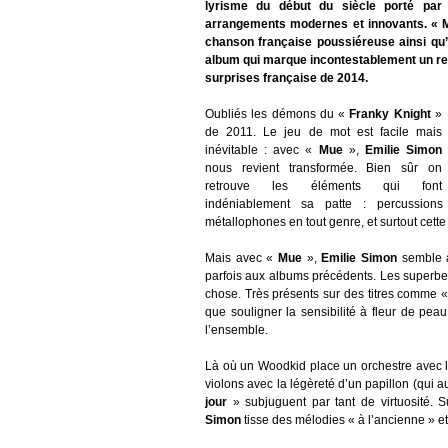
lyrisme du début du siècle porté par
arrangements modernes et innovants. « M
chanson française poussiéreuse ainsi qu’
album qui marque incontestablement un re
surprises française de 2014.
Oubliés les démons du «
Franky Knight
»
de 2011. Le jeu de mot est facile mais
inévitable : avec «
Mue
»,
Emilie Simon
nous revient transformée. Bien sûr on
retrouve les éléments qui font
indéniablement sa patte : percussions 
métallophones en tout genre, et surtout cette
Mais avec «
Mue
»,
Emilie Simon
semble av
parfois aux albums précédents. Les superb
chose. Très présents sur des titres comme 
que souligner la sensibilité à fleur de pe
l’ensemble.
Là où un Woodkid place un orchestre avec 
violons avec la légèreté d’un papillon (qui 
jour
» subjuguent par tant de virtuosité.
Simon
tisse des mélodies « à l’ancienne » 