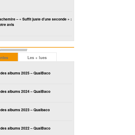
chemire – « Suffit juste d’une seconde » :
tre avis
////////////////////////
entes
Les + lues
 des albums 2025 – QuaiBaco
 des albums 2024 – QuaiBaco
 des albums 2023 – Quaibaco
 des albums 2022 – QuaiBaco