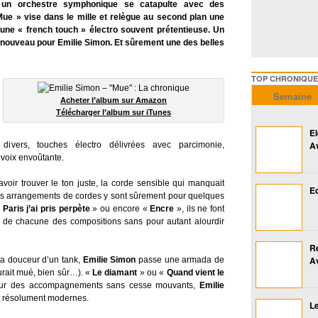
 un orchestre symphonique se catapulte avec des
ue » vise dans le mille et relègue au second plan une
une « french touch » électro souvent prétentieuse. Un
nouveau pour Emilie Simon. Et sûrement une des belles
TOP CHRONIQUES ///////
Semaine
Acheter l’album sur Amazon
Télécharger l’album sur iTunes
E
A
divers, touches électro délivrées avec parcimonie,
 voix envoûtante.
oir trouver le ton juste, la corde sensible qui manquait
Ed
es arrangements de cordes y sont sûrement pour quelques
«
Paris j’ai pris perpète
» ou encore «
Encre
», ils ne font
au de chacune des compositions sans pour autant alourdir
R
A
la douceur d’un tank,
Emilie Simon
passe une armada de
aurait mué, bien sûr…). «
Le diamant
» ou «
Quand vient le
 Sur des accompagnements sans cesse mouvants,
Emilie
et résolument modernes.
Le