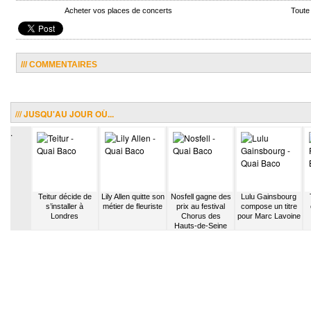
Acheter vos places de concerts
Toute
/// COMMENTAIRES
/// JUSQU'AU JOUR OÙ...
.
e Racket
Teitur décide de
Lily Allen quitte son
Nosfell gagne des
Lulu Gainsbourg
 le label
s’installer à
métier de fleuriste
prix au festival
compose un titre
kus
Londres
Chorus des
pour Marc Lavoine
Hauts-de-Seine