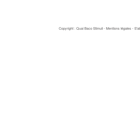
Copyright : Quai Baco
Stimuli
-
Mentions légales
-
S'a