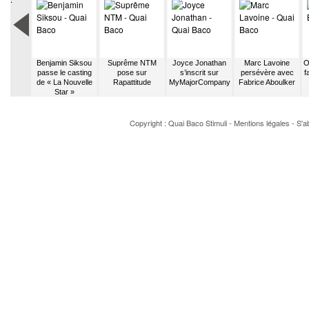
diffusée
Benjamin Siksou
Suprême NTM
Joyce Jonathan
Marc Lavoine
O
 crèche
passe le casting
pose sur
s’inscrit sur
persévère avec
f
enne
de « La Nouvelle
Rapattitude
MyMajorCompany
Fabrice Aboulker
Star »
Copyright : Quai Baco
Stimuli
-
Mentions légales
-
S'a