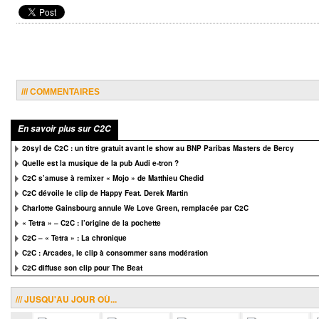
/// COMMENTAIRES
En savoir plus sur C2C
20syl de C2C : un titre gratuit avant le show au BNP Paribas Masters de Bercy
Quelle est la musique de la pub Audi e-tron ?
C2C s’amuse à remixer « Mojo » de Matthieu Chedid
C2C dévoile le clip de Happy Feat. Derek Martin
Charlotte Gainsbourg annule We Love Green, remplacée par C2C
« Tetra » – C2C : l’origine de la pochette
C2C – « Tetra » : La chronique
C2C : Arcades, le clip à consommer sans modération
C2C diffuse son clip pour The Beat
/// JUSQU'AU JOUR OÙ...
.