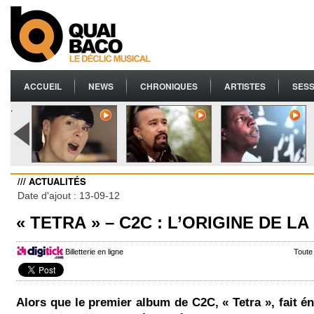
ACCUEIL
NEWS
CHRONIQUES
ARTISTES
SESS
.
/// ACTUALITÉS
Date d'ajout : 13-09-12
« TETRA » – C2C : L’ORIGINE DE L
Billetterie en ligne
Toute
Alors que le premier album de C2C,
« Tetra »,
fait é