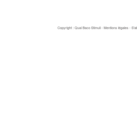
Copyright : Quai Baco
Stimuli
-
Mentions légales
-
S'a