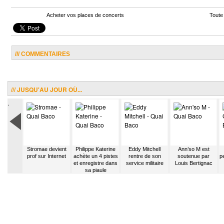
Acheter vos places de concerts
Toute
/// COMMENTAIRES
/// JUSQU'AU JOUR OÙ...
.
Pirate se
Stromae devient
Philippe Katerine
Eddy Mitchell
Ann’so M est
arquer
prof sur Internet
achète un 4 pistes
rentre de son
soutenue par
p
à son
et enregistre dans
service militaire
Louis Bertignac
ace
sa piaule