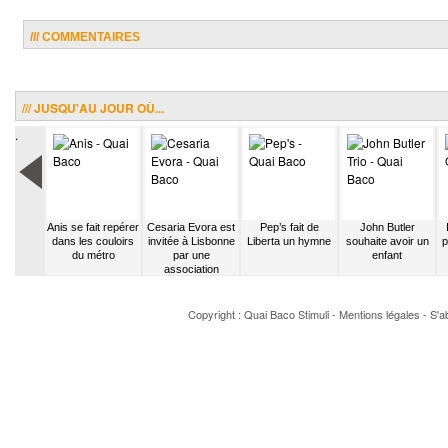
/// COMMENTAIRES
/// JUSQU'AU JOUR OÙ...
.
articipe
Anis se fait repérer
Cesaria Evora est
Pep’s fait de
John Butler
uvertes
dans les couloirs
invitée à Lisbonne
Liberta un hymne
souhaite avoir un
p
emps de
du métro
par une
enfant
ges
association
Copyright : Quai Baco
Stimuli
-
Mentions légales
-
S'a