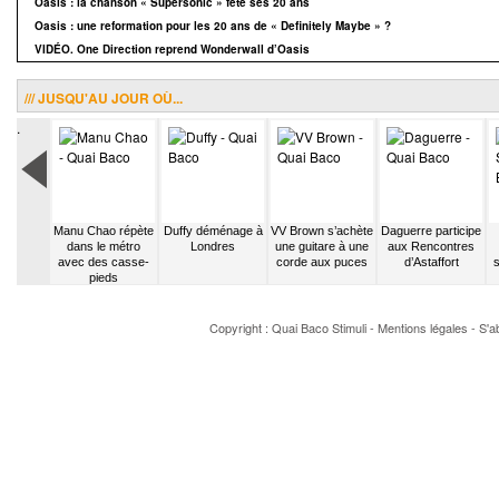
Oasis : la chanson « Supersonic » fête ses 20 ans
Oasis : une reformation pour les 20 ans de « Definitely Maybe » ?
VIDÉO. One Direction reprend Wonderwall d’Oasis
/// JUSQU'AU JOUR OÙ...
.
ra est
Manu Chao répète
Duffy déménage à
VV Brown s’achète
Daguerre participe
r Ouï FM
dans le métro
Londres
une guitare à une
aux Rencontres
avec des casse-
corde aux puces
d’Astaffort
s
pieds
Copyright : Quai Baco
Stimuli
-
Mentions légales
-
S'a