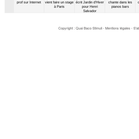
la Star
prof sur Internet
vient faire un stage
écrit Jardin d’Hiver
chante dans les
y 2003
à Paris
pour Henri
pianos bars
Salvador
Copyright : Quai Baco
Stimuli
-
Mentions légales
-
S'a