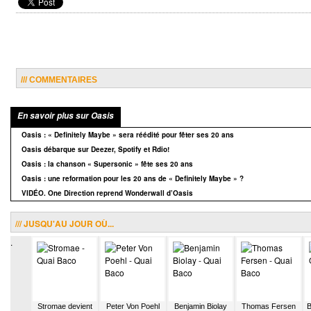
/// COMMENTAIRES
En savoir plus sur Oasis
Oasis : « Definitely Maybe » sera réédité pour fêter ses 20 ans
Oasis débarque sur Deezer, Spotify et Rdio!
Oasis : la chanson « Supersonic » fête ses 20 ans
Oasis : une reformation pour les 20 ans de « Definitely Maybe » ?
VIDÉO. One Direction reprend Wonderwall d’Oasis
/// JUSQU'AU JOUR OÙ...
.
 Frégé
Stromae devient
Peter Von Poehl
Benjamin Biolay
Thomas Fersen
B