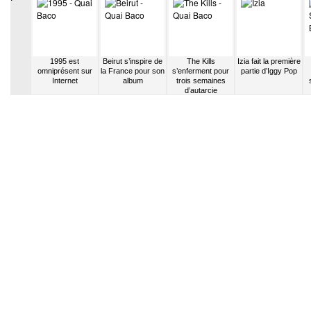
fait la
1995 est
Beirut s’inspire de
The Kills
Izia fait la première
artie de
omniprésent sur
la France pour son
s’enferment pour
partie d’Iggy Pop
zer
Internet
album
trois semaines
d’autarcie