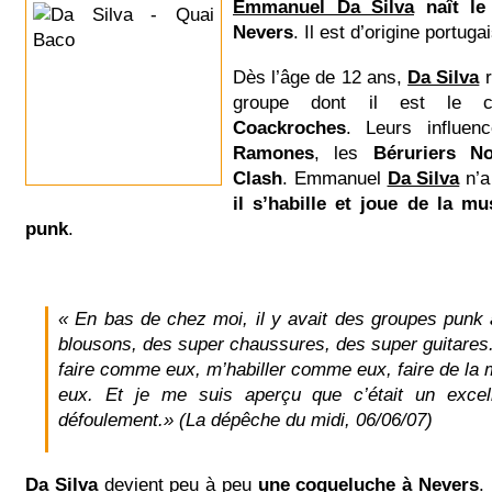
Emmanuel Da Silva
naît le
Nevers
. Il est d’origine portuga
Dès l’âge de 12 ans,
Da Silva
r
groupe dont il est le 
Coackroches
. Leurs influen
Ramones
, les
Béruriers No
Clash
. Emmanuel
Da Silva
n’a
il s’habille et joue de la 
punk
.
« En bas de chez moi, il y avait des groupes punk
blousons, des super chaussures, des super guitares. 
faire comme eux, m’habiller comme eux, faire de l
eux. Et je me suis aperçu que c’était un exce
défoulement.» (La dépêche du midi, 06/06/07)
Da Silva
devient peu à peu
une coqueluche à Nevers
.