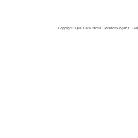
Copyright : Quai Baco
Stimuli
-
Mentions légales
-
S'a