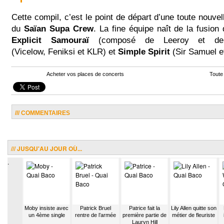
Cette compil, c’est le point de départ d’une toute nouvel
du
Saïan Supa Crew
. La fine équipe naît de la fusion 
Explicit Samouraï
(composé de Leeroy et de
(Vicelow, Feniksi et KLR) et
Simple Spirit
(Sir Samuel et
Acheter vos places de concerts
Toute
/// COMMENTAIRES
/// JUSQU'AU JOUR OÙ...
.
erretta
Moby insiste avec
Patrick Bruel
Patrice fait la
Lily Allen quitte son
 titre
un 4ème single
rentre de l’armée
première partie de
métier de fleuriste
r Why
Lauryn Hill