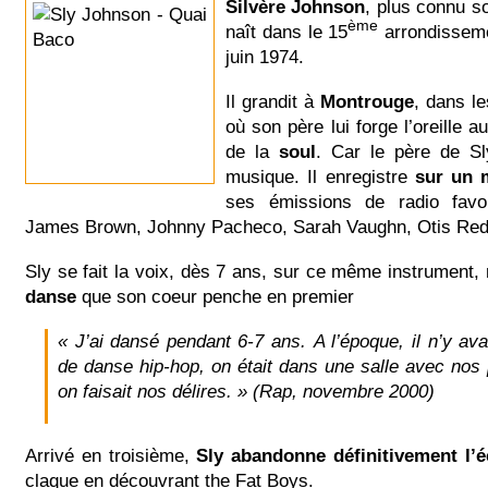
Silvère Johnson
, plus connu s
ème
naît dans le 15
arrondissem
juin 1974.
Il grandit à
Montrouge
, dans l
où son père lui forge l’oreille 
de la
soul
. Car le père de S
musique. Il enregistre
sur un 
ses émissions de radio favo
James Brown, Johnny Pacheco, Sarah Vaughn, Otis Red
Sly se fait la voix, dès 7 ans, sur ce même instrument,
danse
que son coeur penche en premier
« J’ai dansé pendant 6-7 ans.
A l’époque, il n’y av
de danse hip-hop, on était dans une salle avec nos 
on faisait nos délires. »
(Rap, novembre 2000)
Arrivé en troisième,
Sly abandonne définitivement l’é
claque en découvrant the Fat Boys.