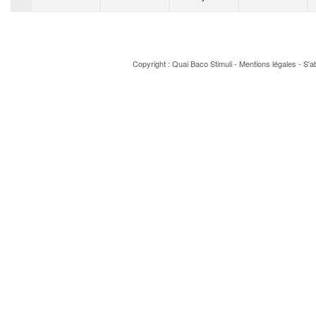
Copyright : Quai Baco
Stimuli
-
Mentions légales
-
S'a