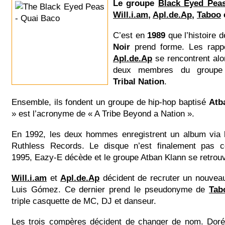
Le groupe
Black Eyed Pea
Will.i.am
,
Apl.de.Ap
,
Taboo
C’est en
1989
que l’histoire 
Noir
prend forme. Les rap
Apl.de.Ap
se rencontrent alor
deux membres du groupe 
Tribal Nation
.
Ensemble, ils fondent un groupe de hip-hop baptisé
Atb
» est l’acronyme de « A Tribe Beyond a Nation ».
En 1992, les deux hommes enregistrent un album via l
Ruthless Records. Le disque n’est finalement pas c
1995, Eazy-E décède et le groupe Atban Klann se retrouv
Will.i.am
et
Apl.de.Ap
décident de recruter un nouve
Luis Gómez. Ce dernier prend le pseudonyme de
Ta
triple casquette de MC, DJ et danseur.
Les trois compères décident de changer de nom. Dorén