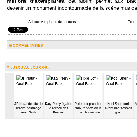
millions d’exemplaires
, cet album permet aux Bla
devenir un monument incontournable de la scène musica
Acheter vos places de concerts
Toute
/// COMMENTAIRES
/// JUSQU'AU JOUR OÙ...
.
h Fakoly
JP Nataf décide de
Katy Perry égalise
Pixie Lott prend un
Kool Shen écrit
M
remière
rendre hommage
le record des
faux rendez-vous
avant une session
Solo Jah
aux Clash
Beatles
chez le dentiste
graff
nt