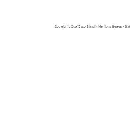
Copyright : Quai Baco
Stimuli
-
Mentions légales
-
S'a