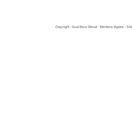
Copyright : Quai Baco
Stimuli
-
Mentions légales
-
S'a