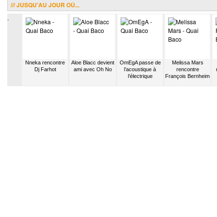
/// JUSQU'AU JOUR OÙ...
.
fait la
Nneka rencontre
Aloe Blacc devient
OmEgA passe de
Melissa Mars
artie de
Dj Farhot
ami avec Oh No
l’acoustique à
rencontre
 Hill
l’électrique
François Bernheim