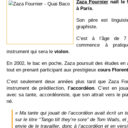
Zaza Fournier
naît le
à Paris
.
Son père est linguis
graphiste.
C’est à l’âge de 
commence à pratiqu
instrument qui sera le
violon
.
En 2002, le bac en poche, Zaza poursuit des études en
a
tout en prenant participant aux prestigieux
cours Floren
C’est seulement deux années plus tard que Zaza Fou
instrument de prédilection,
l’accordéon
. C’est en jou
avec sa tante, accordéoniste, que son attrait vers le pia
né.
« Ma tante qui jouait de l’accordéon avait écrit un t
sur le titre ‘’Tango till they’re sore’’ de Tom Waits, et
envie de le travailler, donc à l’accordéon et en vers