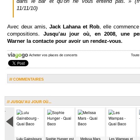
dans le bar et qu’on ne vous entend pas. » (fre
11/11/10)
Avec deux amis,
Jack Lahana et Rob
, elle commence 
compositions.
Jusqu’au jour où, en 2008, une pe
Warner la contacte pour avoir un rendez-vous.
Acheter vos places de concerts
Toute
/// COMMENTAIRES
/// JUSQU'AU JOUR OÙ...
.
e Ringer
Lulu Gainsbourg
Sophie Hunger est
Melissa Mars
Les Wampas et