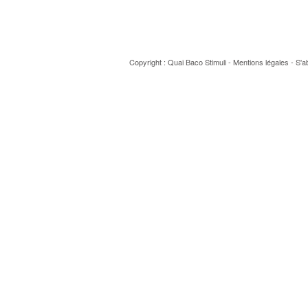
Copyright : Quai Baco
Stimuli
-
Mentions légales
-
S'a