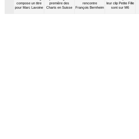
re Fred
compose un titre
première des
rencontre
leur clip Petite Fille
hin
pour Marc Lavoine
Charts en Suisse
François Bernheim
sont sur M6