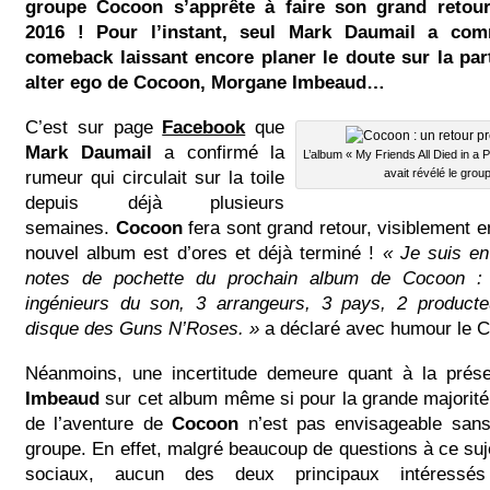
groupe Cocoon s’apprête à faire son grand retou
2016 ! Pour l’instant, seul Mark Daumail a co
comeback laissant encore planer le doute sur la par
alter ego de Cocoon, Morgane Imbeaud…
C’est sur page
Facebook
que
Mark Daumail
a confirmé la
L’album « My Friends All Died in a 
rumeur qui circulait sur la toile
avait révélé le grou
depuis déjà plusieurs
semaines.
Cocoon
fera sont grand retour, visiblement e
nouvel album est d’ores et déjà terminé !
« Je suis en 
notes de pochette du prochain album de Cocoon :
ingénieurs du son, 3 arrangeurs, 3 pays, 2 producte
disque des Guns N’Roses. »
a déclaré avec humour le C
Néanmoins, une incertitude demeure quant à la pré
Imbeaud
sur cet album même si pour la grande majorité 
de l’aventure de
Cocoon
n’est pas envisageable sans
groupe. En effet, malgré beaucoup de questions à ce suj
sociaux, aucun des deux principaux intéressé