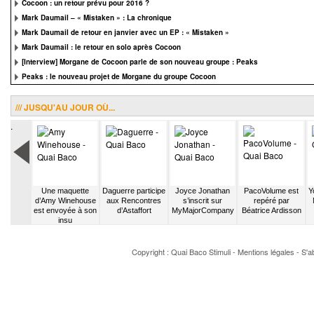
Cocoon : un retour prévu pour 2016 ?
Mark Daumail – « Mistaken » : La chronique
Mark Daumail de retour en janvier avec un EP : « Mistaken »
Mark Daumail : le retour en solo après Cocoon
[Interview] Morgane de Cocoon parle de son nouveau groupe : Peaks
Peaks : le nouveau projet de Morgane du groupe Cocoon
/// JUSQU'AU JOUR OÙ...
.
indle
Une maquette
Daguerre participe
Joyce Jonathan
PacoVolume est
Y
 JP Nataf
d’Amy Winehouse
aux Rencontres
s’inscrit sur
repéré par
est envoyée à son
d’Astaffort
MyMajorCompany
Béatrice Ardisson
insu
Copyright : Quai Baco
Stimuli
-
Mentions légales
-
S'a