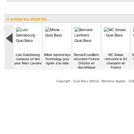
/// JUSQU'AU JOUR OÙ...
.
Bruni
Lulu Gainsbourg
Milow reprend Ayo
Bernard Lavilliers
MC Solaar
Y
s textes
compose un titre
Technology pour
rencontre Francis
rencontre le DJ
 sur un
pour Marc Lavoine
rigoler à la radio
Dreyfus en
champion de
no
discothèque
France
Copyright : Quai Baco
Stimuli
-
Mentions légales
-
S'a