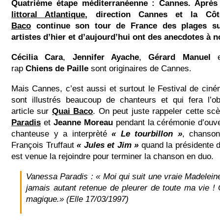
Quatrième étape méditerranéenne : Cannes.
Aprè
littoral Atlantique
, direction Cannes et la Côt
Baco
continue son tour de France des plages sur
artistes d’hier et d’aujourd’hui ont des anecdotes à n
Cécilia Cara
,
Jennifer Ayache
,
Gérard Manuel
e
rap
Chiens de Paille
sont originaires de Cannes.
Mais Cannes, c’est aussi et surtout le Festival de cin
sont illustrés beaucoup de chanteurs et qui fera l’ob
article sur
Quai Baco
. On peut juste rappeler cette sc
Paradis
et
Jeanne Moreau
pendant la cérémonie d’ouve
chanteuse y a interprèté
« Le tourbillon »
, chanson
François Truffaut
« Jules et Jim »
quand la présidente d
est venue la rejoindre pour terminer la chanson en duo.
Vanessa Paradis : « Moi qui suit une vraie Madelein
jamais autant retenue de pleurer de toute ma vie ! 
magique.» (Elle 17/03/1997)