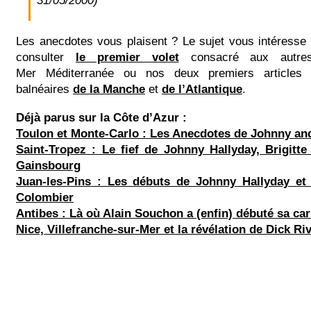
31/05/2000)
Les anecdotes vous plaisent ? Le sujet vous intéresse
consulter
le premier volet
consacré aux autre
Mer Méditerranée ou nos deux premiers articles 
balnéaires
de la Manche
et
de l’Atlantique
.
Déjà parus sur la Côte d’Azur :
Toulon et Monte-Carlo : Les Anecdotes de Johnny an
Saint-Tropez : Le fief de Johnny Hallyday, Brigitt
Gainsbourg
Juan-les-Pins : Les débuts de Johnny Hallyday et
Colombier
Antibes : Là où Alain Souchon a (enfin) débuté sa car
Nice, Villefranche-sur-Mer et la révélation de Dick Ri