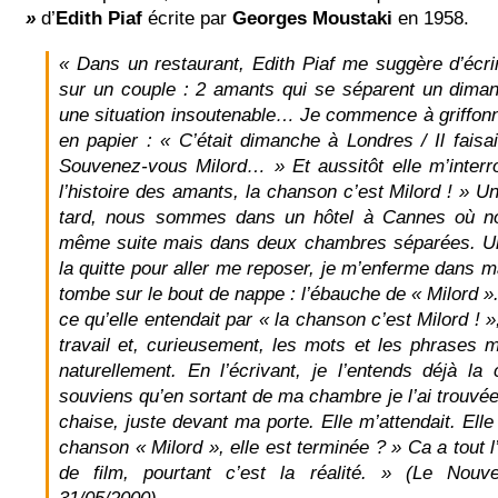
»
d’
Edith Piaf
écrite par
Georges Moustaki
en 1958.
« Dans un restaurant, Edith Piaf me suggère d’écr
sur un couple : 2 amants qui se séparent un dima
une situation insoutenable… Je commence à griffonn
en papier : « C’était dimanche à Londres / Il faisai
Souvenez-vous Milord… » Et aussitôt elle m’interr
l’histoire des amants, la chanson c’est Milord ! » 
tard, nous sommes dans un hôtel à Cannes où no
même suite mais dans deux chambres séparées. Un
la quitte pour aller me reposer, je m’enferme dans 
tombe sur le bout de nappe : l’ébauche de « Milord 
ce qu’elle entendait par « la chanson c’est Milord ! 
travail et, curieusement, les mots et les phrases m
naturellement. En l’écrivant, je l’entends déjà la
souviens qu’en sortant de ma chambre je l’ai trouvé
chaise, juste devant ma porte. Elle m’attendait. Elle 
chanson « Milord », elle est terminée ? » Ca a tout l
de film, pourtant c’est la réalité. » (Le Nouve