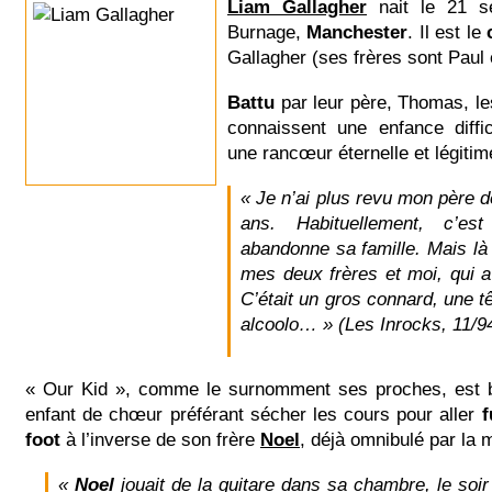
Liam Gallagher
nait le 21 s
Burnage,
Manchester
. Il est le
Gallagher (ses frères sont Paul
Battu
par leur père, Thomas, le
connaissent une enfance diffic
une rancœur éternelle et légitim
« Je n’ai plus revu mon père d
ans. Habituellement, c’es
abandonne sa famille. Mais là c
mes deux frères et moi, qui a
C’était un gros connard, une 
alcoolo… » (Les Inrocks, 11/9
« Our Kid », comme le surnomment ses proches, est bi
enfant de chœur préférant sécher les cours pour aller
f
foot
à l’inverse de son frère
Noel
, déjà omnibulé par la 
«
Noel
jouait de la guitare dans sa chambre, le soi