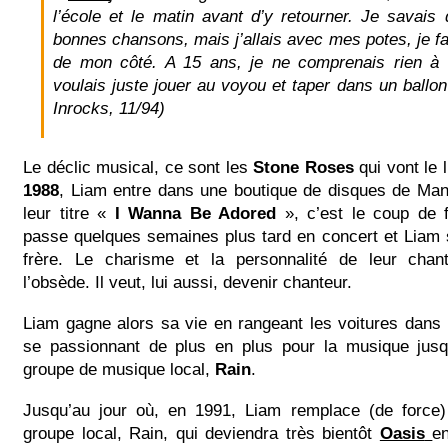
l’école et le matin avant d’y retourner. Je savais q
bonnes chansons, mais j’allais avec mes potes, je f
de mon côté. A 15 ans, je ne comprenais rien à 
voulais juste jouer au voyou et taper dans un ballon
Inrocks, 11/94)
Le déclic musical, ce sont les
Stone Roses
qui vont le 
1988
, Liam entre dans une boutique de disques de Man
leur titre «
I Wanna Be Adored
», c’est le coup de 
passe quelques semaines plus tard en concert et Liam 
frère. Le charisme et la personnalité de leur chant
l’obsède. Il veut, lui aussi, devenir chanteur.
Liam gagne alors sa vie en rangeant les voitures dans
se passionnant de plus en plus pour la musique jusq
groupe de musique local,
Rain
.
Jusqu’au jour où, en 1991, Liam remplace (de force)
groupe local, Rain, qui deviendra très bientôt
Oasis
e