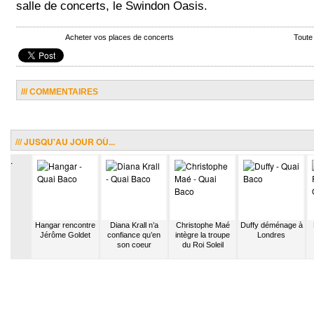
salle de concerts, le Swindon Oasis.
Acheter vos places de concerts
Toute
/// COMMENTAIRES
/// JUSQU'AU JOUR OÙ...
.
oquai
Hangar rencontre
Diana Krall n’a
Christophe Maé
Duffy déménage à
rme sa
Jérôme Goldet
confiance qu’en
intègre la troupe
Londres
bain en
son coeur
du Roi Soleil
io