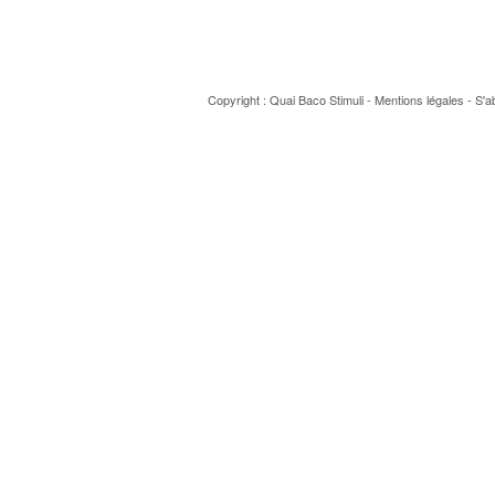
Copyright : Quai Baco
Stimuli
-
Mentions légales
-
S'a