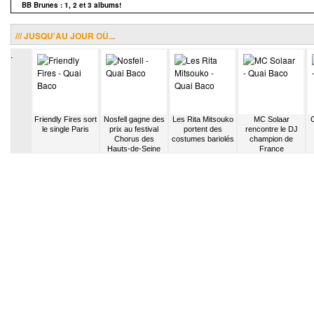
BB Brunes : 1, 2 et 3 albums!
/// JUSQU'AU JOUR OÙ...
.
 Luce
Friendly Fires sort
Nosfell gagne des
Les Rita Mitsouko
MC Solaar
O
ami avec
le single Paris
prix au festival
portent des
rencontre le DJ
 éditeur
Chorus des
costumes bariolés
champion de
Hauts-de-Seine
France