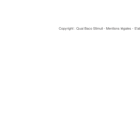
Copyright : Quai Baco
Stimuli
-
Mentions légales
-
S'a