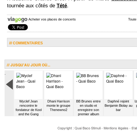
tournée aux côtés de
Tété
.
Acheter vos places de concerts
Toute
/// COMMENTAIRES
/// JUSQU'AU JOUR OÙ...
.
na quitte
Wyclef Jean
Dhani Harrison
BB Brunes entre
Daphné rejoint
I
tif État
rencontre le
monte le groupe
en studio et
Benjamin Biolay au
or
fondateur de Kool
Thenewno2
enregistre son
bar
and the Gang
premier album
Copyright : Quai Baco
Stimuli
-
Mentions légales
-
S'a