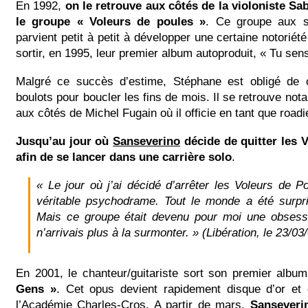
En 1992,
on le retrouve aux côtés de la violoniste Sa
le groupe « Voleurs de poules »
. Ce groupe aux s
parvient petit à petit à développer une certaine notoriét
sortir, en 1995, leur premier album autoproduit, « Tu sen
Malgré ce succès d’estime, Stéphane est obligé de 
boulots pour boucler les fins de mois. Il se retrouve no
aux côtés de Michel Fugain où il officie en tant que road
Jusqu’au jour où
Sanseverino
décide de quitter les 
afin de se lancer dans une carrière solo
.
« Le jour où j’ai décidé d’arrêter les Voleurs de P
véritable psychodrame. Tout le monde a été surpris
Mais ce groupe était devenu pour moi une obsessi
n’arrivais plus à la surmonter. » (Libération, le 23/03
En 2001, le chanteur/guitariste sort son premier albu
Gens »
. Cet opus devient rapidement disque d’or et o
l’Académie Charles-Cros. A partir de mars,
Sanseveri