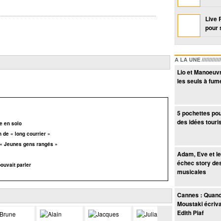
Live 
pour 
A LA UNE /////////////////
Lio et Manoeuv
les seuls à fum
5 pochettes po
des idées touri
e en solo
 de « long courrier »
 « Jeunes gens rangés »
Adam, Eve et le
échec story de
pouvait parler
musicales
Cannes : Quan
Moustaki écriva
Edith Piaf