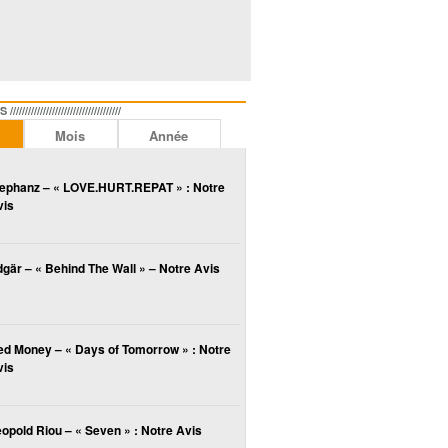
//////////////////////////////
Mois
Année
lephanz – « LOVE.HURT.REPAT » : Notre
vis
gär – « Behind The Wall » – Notre Avis
ed Money – « Days of Tomorrow » : Notre
vis
opold Riou – « Seven » : Notre Avis