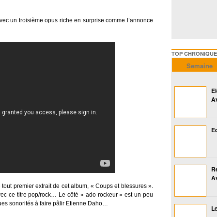
avec un troisième opus riche en surprise comme l’annonce
TOP CHRONIQUES ///////
Semaine
E
A
Ed
R
A
tout premier extrait de cet album, « Coups et blessures ».
ec ce titre pop/rock… Le côté « ado rockeur » est un peu
ues sonorités à faire pâlir Etienne Daho…
Le