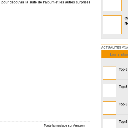
 pour découvrir la suite de l’album et les autres surprises
Ca
No
ACTUALITÉS /////////////
Les + réc
Top 5
Top 5
Top 5
Top 5
Toute la musique sur Amazon