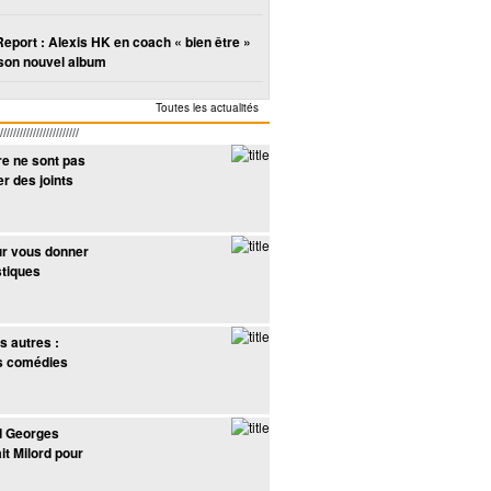
Report : Alexis HK en coach « bien être »
son nouvel album
Toutes les actualités
////////////////////
re ne sont pas
er des joints
ur vous donner
stiques
s autres :
s comédies
d Georges
it Milord pour