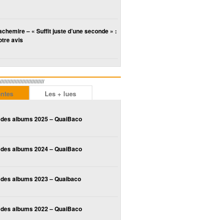
chemire – « Suffit juste d’une seconde » :
tre avis
////////////////////////
entes
Les + lues
 des albums 2025 – QuaiBaco
 des albums 2024 – QuaiBaco
 des albums 2023 – Quaibaco
 des albums 2022 – QuaiBaco