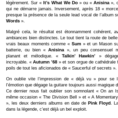
légèrement. Sur «
It’s What We Do
» ou «
Anisina
», o
qui ne démarre jamais. Inversement, après 18 « morce
presque la présence de la seule lead vocal de l’album s
Words
».
Malgré cela, le résultat est étonnamment cohérent, a
ambiances bien distinctes. Le tout tient la route de bell
vrais beaux moments comme «
Sum
» et un Mason sur
batterie, ou bien «
Anisina
», un peu consensuel m
planant et mélodique. «
Talkin’ Hawkin’
» dégage
incroyable. «
Autumn ’68
» et son orgue de cathédrale f
poils de tout les aficionados de « Saucerful of secrets ».
On oublie vite l’impression de « déjà vu » pour se l
l’émotion que dégage la guitare toujours aussi magique 
Ce dernier nous fait oublier son somnolant « On an Is
même occasion « The Division Bell » et « A Momentar
», les deux derniers albums en date de
Pink Floyd
. L
dans la légende, c’est déjà un bel exploit.