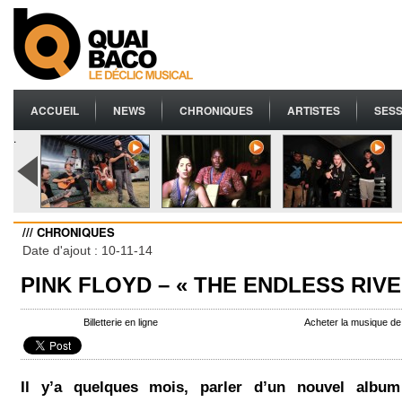
ACCUEIL
NEWS
CHRONIQUES
ARTISTES
SESS
.
/// CHRONIQUES
Date d'ajout : 10-11-14
PINK FLOYD – « THE ENDLESS RIVE
Billetterie en ligne
Acheter la musique de
Il y’a quelques mois, parler d’un nouvel albu