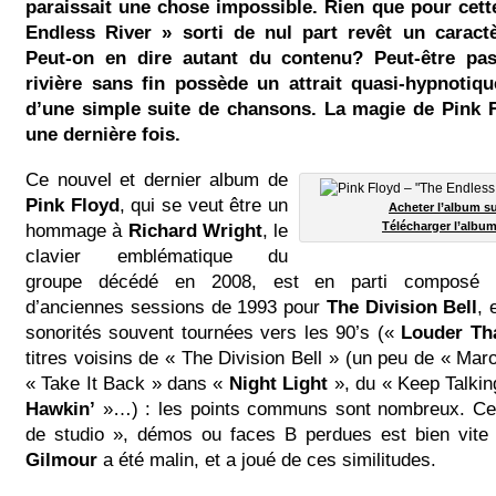
paraissait une chose impossible. Rien que pour cett
Endless River » sorti de nul part revêt un caractè
Peut-on en dire autant du contenu? Peut-être pas
rivière sans fin possède un attrait quasi-hypnotiq
d’une simple suite de chansons. La magie de Pink 
une dernière fois.
Ce nouvel et dernier album de
Pink Floyd
, qui se veut être un
Acheter l’album 
hommage à
Richard Wright
, le
Télécharger l’album
clavier emblématique du
groupe décédé en 2008, est en parti composé d’
d’anciennes sessions de 1993 pour
The Division Bell
, 
sonorités souvent tournées vers les 90’s («
Louder Th
titres voisins de « The Division Bell » (un peu de « Maro
« Take It Back » dans «
Night
Light
», du « Keep Talki
Hawkin’
»…) : les points communs sont nombreux. Cet
de studio », démos ou faces B perdues est bien vite 
Gilmour
a été malin, et a joué de ces similitudes.