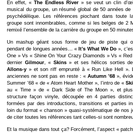
En effet, «
The Endless River
» se veut un clin d’œ
musical du groupe, un résumé global de 50 années de r
psychédélique. Les références piochant dans toute l
groupe sont innombrables, comme si les belges de 2 
remixé l’ensemble de la carrière du groupe en 50 minute
Un mashup géant sous forme de jeu de piste qui o
pendant de longues années… «
It’s What We Do
», c’es
One » Vs « Shine On Your Crazy Diamonds » Vs « Red 
dernier
Gilmour
, «
Skins
» et ses hélicos sorties d
Allons-y
» et son riff emprunté à « Run Like Hell ». 
anciennes ne sont pas en reste : «
Autumn ’68
», évide
Summer ’68 « de « Atom Heart Mother », l’intro de «
Sk
au « Time » de « Dark Side of The Moon », et plus
structure façon vinyle, découpée en 4 parties distin
formées par des introductions, transitions et parties i
loin du format « chanson » quasi-systématique de nos 
de citer toutes les références tant celles-si sont nombre
Et la musique dans tout ça? Forcément, l’aspect « patc