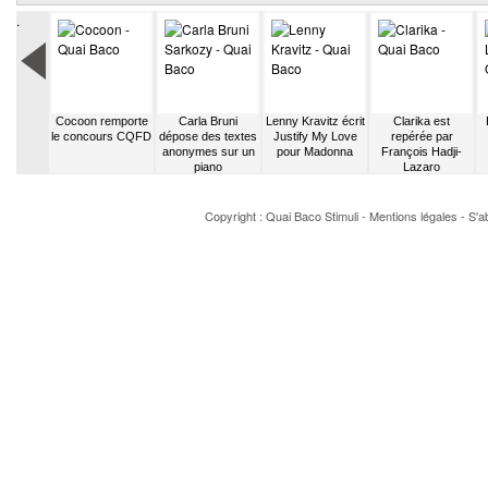
.
quitte son
Cocoon remporte
Carla Bruni
Lenny Kravitz écrit
Clarika est
fleuriste
le concours CQFD
dépose des textes
Justify My Love
repérée par
anonymes sur un
pour Madonna
François Hadji-
piano
Lazaro
Copyright : Quai Baco
Stimuli
-
Mentions légales
-
S'a