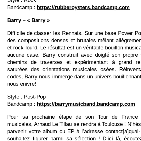
Style : Rock
Bandcamp :
https://rubberoysters.bandcamp.com
Barry – « Barry »
Difficile de classer les Rennais. Sur une base Power Pop
des compositions denses et brutales mêlant allègreme
et rock lourd. Le résultat est un véritable bouillon music
aucune case. Barry construit avec doigté son propre 
chemins de traverses et expérimentant à grand ren
saturées des orientations musicales osées. Réinvent
codes, Barry nous immerge dans un univers bouillonnant 
nous enivre!
Style : Post-Pop
Bandcamp :
https://barrymusicband.bandcamp.com
Pour sa prochaine étape de son Tour de France 
musicales, Arnaud Le Tillau se rendra à Toulouse ! N’hési
parvenir votre album ou EP à l’adresse contact[a]quai
souhaitez figurer parmi sa sélection ! D’ici là, écou