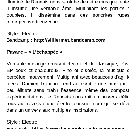
illuminé, le Rennais nous scotche de cette musique lente 
il insuffle une véritable âme. Multipliant les partie
couplets, il dissémine dans ces sonorités rud
introspective bienvenue.
Style : Electro
Bandcamp :
http://villiermet.bandcamp.com
Pavane – « L’échappée »
Véritable mélange réussi d’électro et de classique, Pa
EP doux et chaleureux. Fine et ciselée, la musique
perpétuel mouvement. Multipliant avec beaucoup d’agilit
idées, Damien Tronchot rend accessible une musique é
peu élitiste sans trahir l’essence même des composti
expérimentations, le Rennais construit un univers déli
tous au travers d’une électro cousue main qui se dév
dans un univers aux multiples inspirations.
Style : Electro
Facebook :
https://www.facebook.com/pavane.music