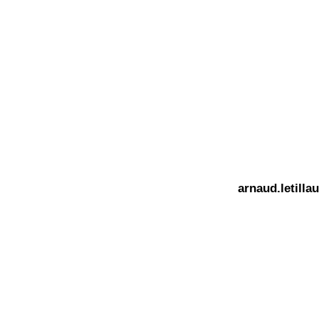
arnaud.letill