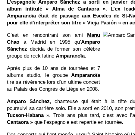
L’espagnole Amparo Sánchez a sorti en janvier d
album intitulé « Alma de Cantaora ». L’ex lea
Amparanoïa était de passage aux Escales de St-Naz
pour elle d’interpréter son titre « Vieja Pasión » en a
C’est en rencontrant son ami
Manu
Chao
à Madrid en 1995 qu’
Amparo
Sánchez
décida de former son célèbre
groupe de rock latino
Amparanoïa
.
Après plus de 10 ans de tournées et 7
albums studio, le groupe
Amparanoïa
tire sa révérence lors d’un ultime concert
au Palais des Congrès de Liège en 2008.
Amparo Sánchez
, chanteuse qui était à la tête d
poursuivi sa carrière solo. Elle a sorti en 2010, son prem
Tucson-Habana
». Trois ans plus tard, c’est avec l
Cantaora
» que l’espagnole est repartie en tournée.
Des concerts qui l’ont menée jusqu’à Saint-Nazaire où la