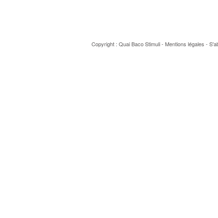
Copyright : Quai Baco
Stimuli
-
Mentions légales
-
S'a