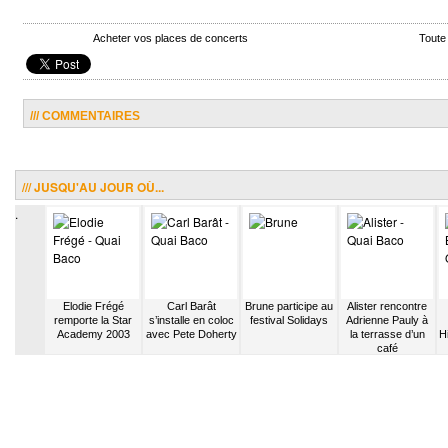
Acheter vos places de concerts
Toute
/// COMMENTAIRES
/// JUSQU'AU JOUR OÙ...
.
ait un
Elodie Frégé
Carl Barât
Brune participe au
Alister rencontre
 drogues
remporte la Star
s’installe en coloc
festival Solidays
Adrienne Pauly à
Academy 2003
avec Pete Doherty
la terrasse d’un
H
café