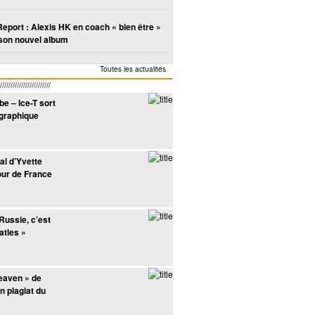
Report : Alexis HK en coach « bien être »
son nouvel album
Toutes les actualités
////////////////////
e – Ice-T sort
ographique
al d’Yvette
our de France
Russie, c’est
atles »
eaven » de
n plagiat du