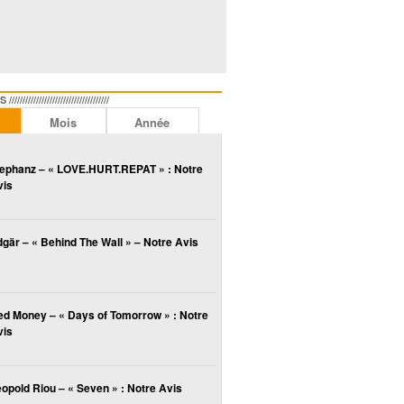
//////////////////////////////
Mois
Année
lephanz – « LOVE.HURT.REPAT » : Notre
vis
gär – « Behind The Wall » – Notre Avis
ed Money – « Days of Tomorrow » : Notre
vis
opold Riou – « Seven » : Notre Avis