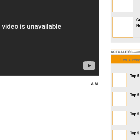
Ca
No
ACTUALITÉS /////////////
Les + réc
Top 5
A.M.
Top 5
Top 5
Top 5