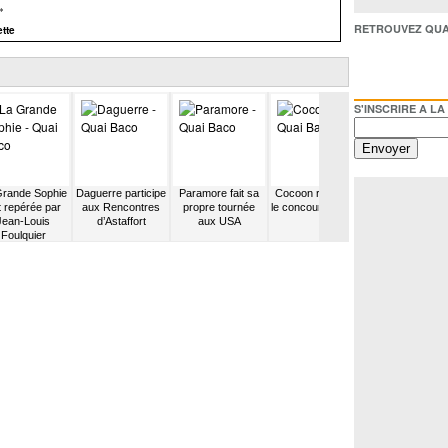
»
RETROUVEZ QUAI BACO /
tte
S'INSCRIRE A LA NEWSL
Grande Sophie
Daguerre participe
Paramore fait sa
Cocoon remporte
Janelle Moná
t repérée par
aux Rencontres
propre tournée
le concours CQFD
reçoit un mess
Jean-Louis
d’Astaffort
aux USA
de Barack Oba
Foulquier