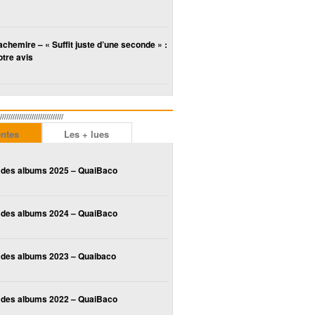
chemire – « Suffit juste d’une seconde » :
tre avis
////////////////////////
entes
Les + lues
 des albums 2025 – QuaiBaco
 des albums 2024 – QuaiBaco
 des albums 2023 – Quaibaco
 des albums 2022 – QuaiBaco