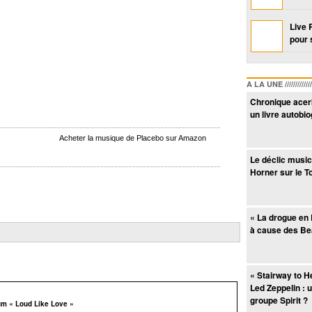
Live 
pour 
A LA UNE /////////////////
Chronique acerb
un livre autobi
Acheter la musique de Placebo sur Amazon
Le déclic music
Horner sur le T
« La drogue en 
à cause des Be
« Stairway to H
Led Zeppelin : u
groupe Spirit ?
um « Loud Like Love »