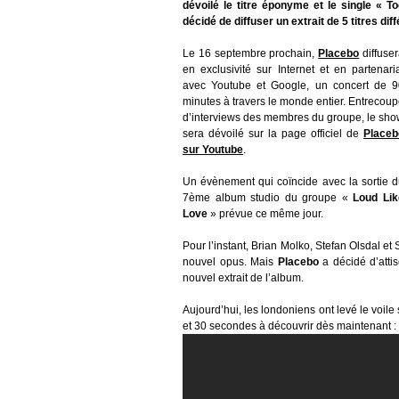
dévoilé le titre éponyme et le single «
décidé de diffuser un extrait de 5 titres di
Le 16 septembre prochain,
Placebo
diffuse
en exclusivité sur Internet et en partenari
avec Youtube et Google, un concert de 9
minutes à travers le monde entier. Entrecou
d’interviews des membres du groupe, le sh
sera dévoilé sur la page officiel de
Placeb
sur Youtube
.
Un évènement qui coïncide avec la sortie 
7ème album studio du groupe «
Loud Lik
Love
» prévue ce même jour.
Pour l’instant, Brian Molko, Stefan Olsdal et 
nouvel opus. Mais
Placebo
a décidé d’attis
nouvel extrait de l’album.
Aujourd’hui, les londoniens ont levé le voile s
et 30 secondes à découvrir dès maintenant :