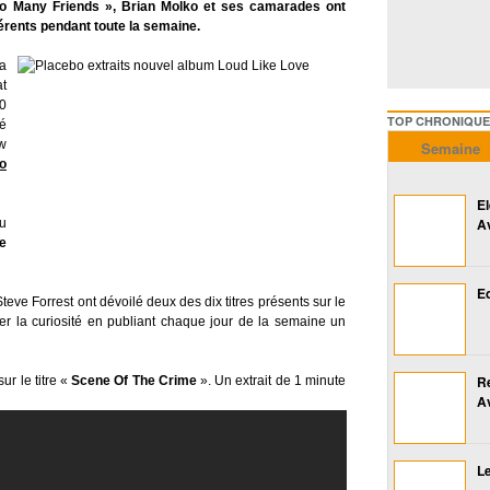
 Too Many Friends », Brian Molko et ses camarades ont
fférents pendant toute la semaine.
ra
at
0
TOP CHRONIQUES ///////
pé
ow
Semaine
o
E
A
du
e
Ed
Steve Forrest ont dévoilé deux des dix titres présents sur le
er la curiosité en publiant chaque jour de la semaine un
R
ur le titre «
Scene Of The Crime
». Un extrait de 1 minute
A
Le