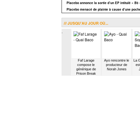
Placebo annonce la sortie d’un EP intitulé « B3 
Placebo menacé de plainte à cause d’une poche
/// JUSQU'AU JOUR OÙ...
.
 potes
Laura Izibor est
Alan Stivell concilie
Faf Larage
Ayo rencontre le
La 
a K’1
surnommée The
musique moderne
compose le
producteur de
es
Soul of Ireland
et tradition
générique de
Norah Jones
bretonne
Prison Break