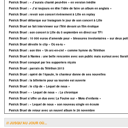
Patrick Bruel : « J’aurais chanté peut-être » en version inédite
Patrick Bruel : « J’ai toujours en tête l’idée de faire un album en anglais »
Patrick Bruel : revoir son concert événement à Lille en replay
Patrick Bruel débarque sur Instagram le jour de son concert à Lille
Patrick Bruel se fait interviewer sur iTélé devant un film érotique
Patrick Bruel : son concert à Lille du 5 septembre en direct sur TF1
Patrick Bruel : 10 000 euros d’amende pour « blessures involontaires » sur deux pol
Patrick Bruel dévoile le clip « Où es-tu »
Patrick Bruel : son titre « Un arc-en-ciel » comme hymne du Téléthon
Patrick Bruel à Nantes : une belle rencontre avec son public mais surtout avec Sara
Patrick Bruel conspué par les supporters niçois
Patrick Bruel : parrain du Téléthon 2013
Patrick Bruel : opéré de l’épaule, le chanteur donne de ses nouvelles
Patrick Bruel : la billetterie pour sa tournée est ouverte
Patrick Bruel : le clip de « Lequel de nous »
Patrick Bruel – « Lequel de nous » : La chronique
Patrick Bruel s’offre un duo avec La Fouine sur « Mots d’enfants »
Patrick Bruel : « Lequel de nous » son nouveau single en écoute
Patrick Bruel de retour avec un nouvel album le 26 novembre
/// JUSQU'AU JOUR OÙ...