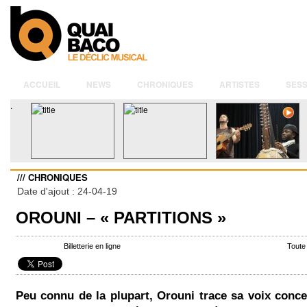
ACCUEIL
NEWS
CHRONIQUES
ARTISTES
SESS
.
/// CHRONIQUES
Date d'ajout : 24-04-19
OROUNI – « PARTITIONS »
Billetterie en ligne
Toute
Peu connu de la plupart, Orouni trace sa voix conc