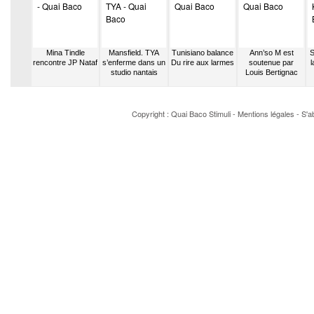
 NKonda
Mina Tindle
Mansfield. TYA
Tunisiano balance
Ann’so M est
S
it au
rencontre JP Nataf
s’enferme dans un
Du rire aux larmes
soutenue par
d’AZ sur
studio nantais
Louis Bertignac
book
Copyright : Quai Baco
Stimuli
-
Mentions légales
-
S'a