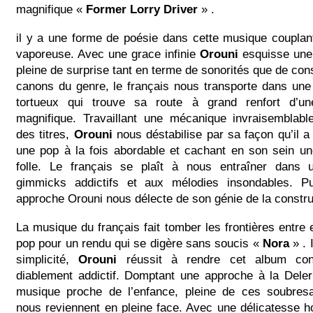
magnifique «
Former Lorry Driver
» .
il y a une forme de poésie dans cette musique couplan
vaporeuse. Avec une grace infinie
Orouni
esquisse une
pleine de surprise tant en terme de sonorités que de cons
canons du genre, le français nous transporte dans un
tortueux qui trouve sa route à grand renfort d’une
magnifique. Travaillant une mécanique invraisemblabl
des titres,
Orouni
nous déstabilise par sa façon qu’il 
une pop à la fois abordable et cachant en son sein un
folle. Le français se plaît à nous entraîner dans
gimmicks addictifs et aux mélodies insondables. P
approche Orouni nous délecte de son génie de la constru
La musique du français fait tomber les frontières entre 
pop pour un rendu qui se digère sans soucis «
Nora
» . 
simplicité,
Orouni
réussit à rendre cet album conc
diablement addictif. Domptant une approche à la Deler
musique proche de l’enfance, pleine de ces soubres
nous reviennent en pleine face. Avec une délicatesse 